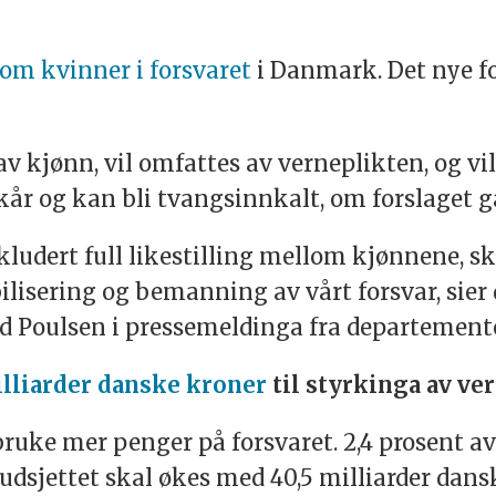
 om kvinner i forsvaret
i Danmark. Det nye fo
av kjønn, vil omfattes av verneplikten, og v
lkår og kan bli tvangsinnkalt, om forslaget 
ludert full likestilling mellom kjønnene, ska
lisering og bemanning av vårt forsvar, sier
d Poulsen i pressemeldinga fra departement
milliarder danske kroner
til styrkinga av ve
uke mer penger på forsvaret. 2,4 prosent a
 budsjettet skal økes med 40,5 milliarder dan