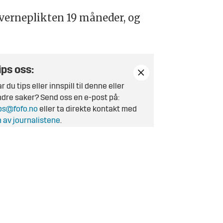
 verneplikten 19 måneder, og
ips oss:
r du tips eller innspill til denne eller
dre saker? Send oss en e-post på:
ps@fofo.no
eller ta direkte kontakt med
 av journalistene
.