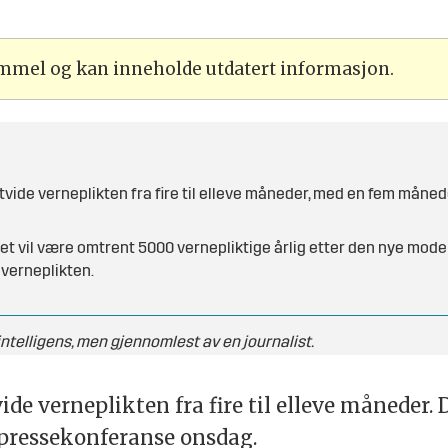
ammel og kan inneholde utdatert informasjon.
vide verneplikten fra fire til elleve måneder, med en fem måne
 vil være omtrent 5000 vernepliktige årlig etter den nye modell
i verneplikten.
telligens, men gjennomlest av en journalist.
ide verneplikten fra fire til elleve måneder.
n pressekonferanse onsdag.