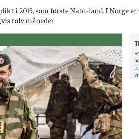
ikt i 2015, som første Nato-land. I Norge er
gvis tolv måneder.
T
Ha
an
ti
en