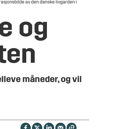
trasjonsbilde av den danske livgarden i
e og
kten
elleve måneder, og vil