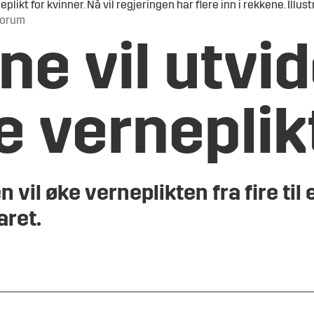
kt for kvinner. Nå vil regjeringen har flere inn i rekkene. Illus
 forum
e vil utvid
le vernepli
vil øke verneplikten fra fire til 
aret.