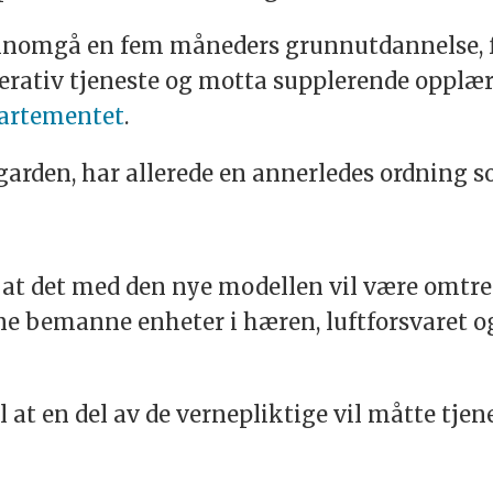
ennomgå en fem måneders grunnutdannelse, f
perativ tjeneste og motta supplerende opplæri
partementet
.
garden, har allerede en annerledes ordning 
 at det med den nye modellen vil være omtr
ne bemanne enheter i hæren, luftforsvaret og
l at en del av de vernepliktige vil måtte tje