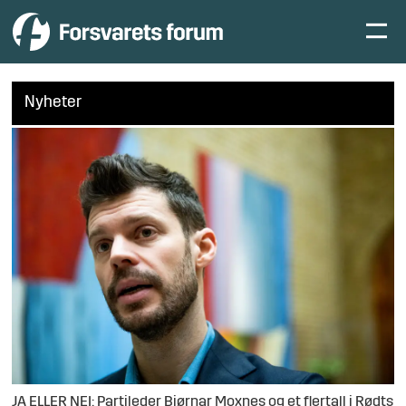
Nyheter
JA ELLER NEI: Partileder Bjørnar Moxnes og et flertall i Rødts