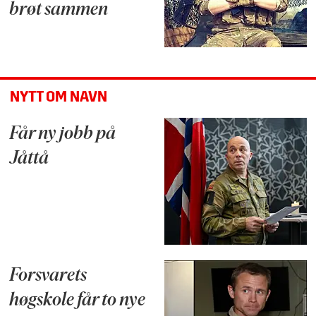
brøt sammen
NYTT OM NAVN
Får ny jobb på
Jåttå
Forsvarets
høgskole får to nye