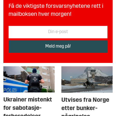
Få de viktigste forsvarsnyhetene rett i
mailboksen hver morgen!
Ukrainer mistenkt
Utvises fra Norge
for sabotasje-
etter bunker-