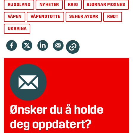
RUSSLAND
NYHETER
KRIG
BJØRNAR MOXNES
VÅPEN
VÅPENSTØTTE
SEHER AYDAR
RØDT
UKRAINA
Ønsker du å holde
deg oppdatert?