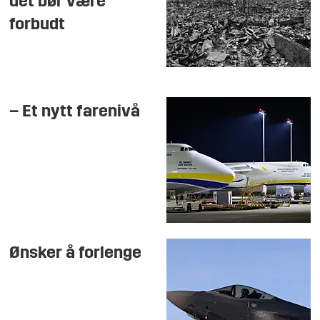
det bør være
forbudt
– Et nytt farenivå
Ønsker å forlenge