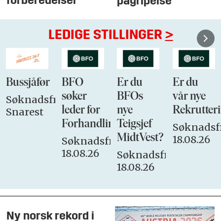
forberedelser
pågripelse
LEDIGE STILLINGER
>
Bussjåfør
BFO
Er du
Er du
søker
BFOs
vår nye
Søknadsfrist:
leder for
nye
Rekrutteri
Snarest
Forhandlingsutvalget
Teigsjef
Søknadsfr
MidtVest?
18.08.26
Søknadsfrist:
18.08.26
Søknadsfrist:
18.08.26
Ny norsk rekord i