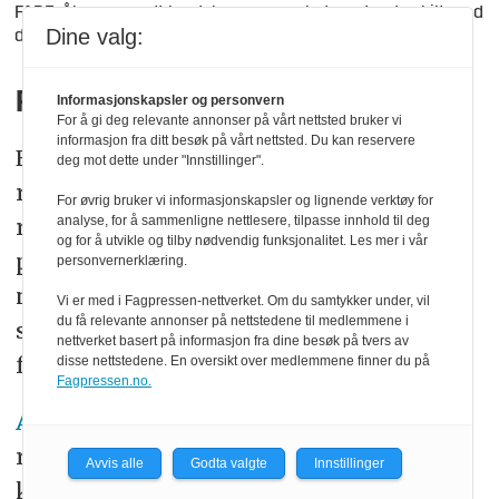
FARE: Åkrene rundt landsbyen er merket med røde skilt med
Dine valg:
dødninghoder.
Foto: Espen Røst, Panorama nyheter.
Russland tester monstervåpen
Informasjonskapsler og personvern
For å gi deg relevante annonser på vårt nettsted bruker vi
informasjon fra ditt besøk på vårt nettsted. Du kan reservere
En annen uforutsigbar variabel i
deg mot dette under "Innstillinger".
regnestykket (om hvor lang tid
For øvrig bruker vi informasjonskapsler og lignende verktøy for
ryddejobben vil ta), er også hva fienden
analyse, for å sammenligne nettlesere, tilpasse innhold til deg
og for å utvikle og tilby nødvendig funksjonalitet. Les mer i vår
planlegger. Parallelt med utviklingen av
personvernerklæring.
ny teknologi for rydding på ukrainsk
Vi er med i Fagpressen-nettverket. Om du samtykker under, vil
du få relevante annonser på nettstedene til medlemmene i
side pågår det nemlig også en utvikling
nettverket basert på informasjon fra dine besøk på tvers av
for økt spredning på den russiske.
disse nettstedene. En oversikt over medlemmene finner du på
Fagpressen.no.
Avisen Kyiv Independent
omtaler
russiske bæreraketter som kan nå 5-15
Avvis alle
Godta valgte
Innstillinger
kilometer inn på fiendens. I løpet av ett