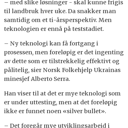
– med slike løsninger - skal kunne frigis
Jordbruksland foreløpig prioritert for
til landbruk hver uke. Da snakker man
minerydding: 4700 kvadratkilometer
samtidig om et ti-årsperspektiv. Men
Hvorav ryddet i 2023
: 2050
teknologien er ennå på teststadiet.
kvadratkilometer
– Ny teknologi kan få fortgang i
Antall objekter funnet og uskadeliggjort (per
prosessen, men foreløpig er det ingenting
november 2023): Omlag 455.000
av dette som er tilstrekkelig effektivt og
eksplosiver og 2900 kg sprengladninger,
inkl. 3124 flybomber.
pålitelig, sier Norsk Folkehjelp Ukrainas
minesjef Alberto Serra.
Bistandsgivere: USA, EU, Japan, Tyskland,
Storbritannia, Norge, Sverige, Italia, Litauen,
Han viser til at det er mye teknologi som
Nederland, Danmark, Canada, Østerrike,
er under uttesting, men at det foreløpig
Sveits og Sør-Korea, samt ulike FN-
ikke er funnet noen «silver bullet».
organisasjoner og private Howard Buffett
Foundation.
– Det foregår mye utviklingsarbeid i