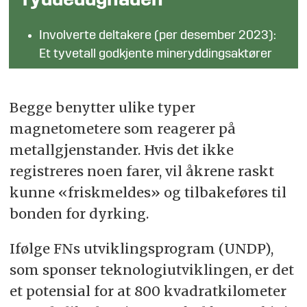
ryddedugnaden
Involverte deltakere (per desember 2023):
Et tyvetall godkjente mineryddingsaktører
Internasjonale organisasjoner: Norsk
Folkehjelp, HALO Trust, The Swiss
Begge benytter ulike typer
Foundation for Mine Aaction, Danish
magnetometere som reagerer på
Refugee Council DanChurchAid, Mine
metallgjenstander. Hvis det ikke
Advisory Group og Humanity & Inclusion.
registreres noen farer, vil åkrene raskt
Internasjonale selskaper: Demining
kunne «friskmeldes» og tilbakeføres til
Solutions, GK Group og TetraTech.
bonden for dyrking.
Ukrainske deltakere: Ukrainian Sappers
Association, Ukrspecexport og
Ifølge FNs utviklingsprogram (UNDP),
Ukroboronservice.
som sponser teknologiutviklingen, er det
Ytterligere aktører avventer godkjenning fra
et potensial for at 800 kvadratkilometer
Ukrainas State Emergency Service.