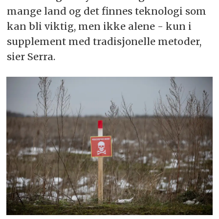
Kilde:
CSIS-rapport: From the Ground Up:
mange land og det finnes teknologi som
Demining Farmland and Improving Access to
kan bli viktig, men ikke alene - kun i
Fertilizer to Restore Ukraine’s Agricultural
supplement med tradisjonelle metoder,
Production
(2023)
sier Serra.