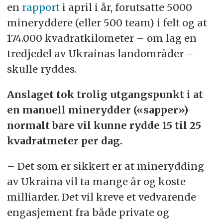
en
rapport
i april i år, forutsatte 5000
«friskmelding» av området og deretter
mineryddere (eller 500 team) i felt og at
tilbakeføring til ordinær sivil bruk.
174.000 kvadratkilometer – om lag en
tredjedel av Ukrainas landområder –
skulle ryddes.
Anslaget tok trolig utgangspunkt i at
en manuell minerydder («sapper»)
normalt bare vil kunne rydde 15 til 25
kvadratmeter per dag.
– Det som er sikkert er at minerydding
av Ukraina vil ta mange år og koste
milliarder. Det vil kreve et vedvarende
engasjement fra både private og