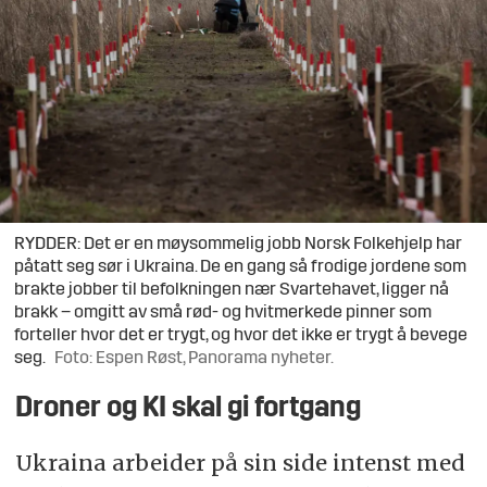
RYDDER: Det er en møysommelig jobb Norsk Folkehjelp har
påtatt seg sør i Ukraina. De en gang så frodige jordene som
brakte jobber til befolkningen nær Svartehavet, ligger nå
brakk – omgitt av små rød- og hvitmerkede pinner som
forteller hvor det er trygt, og hvor det ikke er trygt å bevege
seg.
Foto: Espen Røst, Panorama nyheter.
Droner og KI skal gi fortgang
Ukraina arbeider på sin side intenst med