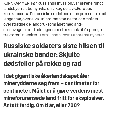
KORNKAMMER: Før Russlands invasjon, var åkrene rundt
landsbyen Liubomyrivka en viktig del av «Europas
kornkammer». De russiske soldatene er nå presset tre mil
lenger sør, over elva Dnipro, men før de forlot området
overstrødde de landbruksområdet med anti-
stridsvognminer. Ladningene er sterke nok til å sprenge
traktorer i fillebiter.
Foto: Espen Røst, Panorama nyheter.
Russiske soldaters siste hilsen til
ukrainske bønder: Skjulte
dødsfeller på rekke og rad
I det gigantiske åkerlandskapet åler
minerydderne seg fram – centimeter for
centimeter. Målet er å gjøre verdens mest
mineforurensede land fritt for eksplosiver.
Antatt ferdig: Om ti år, eller 700?