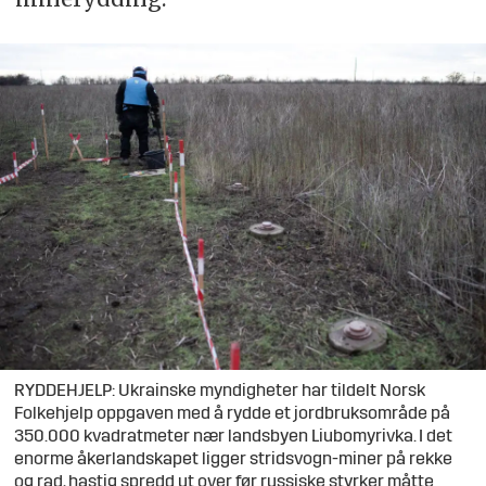
RYDDEHJELP: Ukrainske myndigheter har tildelt Norsk
Folkehjelp oppgaven med å rydde et jordbruksområde på
350.000 kvadratmeter nær landsbyen Liubomyrivka. I det
enorme åkerlandskapet ligger stridsvogn-miner på rekke
og rad, hastig spredd ut over før russiske styrker måtte