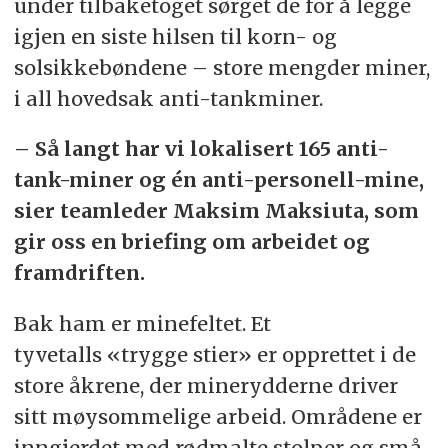
under tilbaketoget sørget de for å legge
igjen en siste hilsen til korn- og
solsikkebøndene – store mengder miner,
i all hovedsak anti-tankminer.
– Så langt har vi lokalisert 165 anti-
tank-miner og én anti-personell-mine,
sier teamleder Maksim Maksiuta, som
gir oss en briefing om arbeidet og
framdriften.
Bak ham er minefeltet. Et
tyvetalls «trygge stier» er opprettet i de
store åkrene, der minerydderne driver
sitt møysommelige arbeid. Områdene er
inngjerdet med rødmalte stolper og små