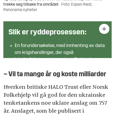
trekke seg tilbake fra området.
Foto: Espen Røst,
Panorama nyheter.
Slik er ryddeprosessen:
En forundersøkelse, med innhenting av data
om krigshandlinger, der også
lokalbefolkningen intervjues. Det brukes
også ateknisk utstyr (som droner) og
hunder for å fastslå minefeltets grenser.
– Vil ta mange år og koste milliarder
Minerydding er en tidkrevende prosess, der
Hverken britiske HALO Trust eller Norsk
minelag merker udetonert ammunisjon, før
Folkehjelp vil gå god for den ukrainske
en eventuell detonasjon (i Ukraina utført av
tenketankens noe uklare anslag om 757
et statlig organ).
år. Anslaget, som ble publisert i
Siste del av prosessen er