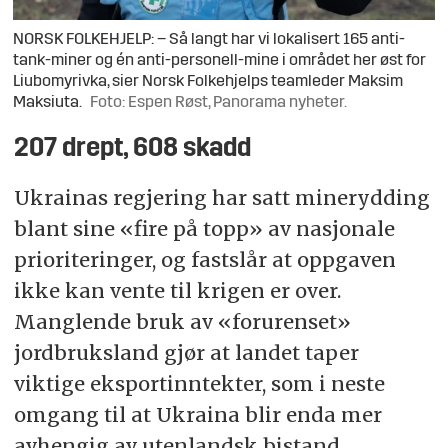
NORSK FOLKEHJELP: – Så langt har vi lokalisert 165 anti-
tank-miner og én anti-personell-mine i området her øst for
Liubomyrivka, sier Norsk Folkehjelps teamleder Maksim
Maksiuta.
Foto: Espen Røst, Panorama nyheter.
207 drept, 608 skadd
Ukrainas regjering har satt minerydding
blant sine «fire på topp» av nasjonale
prioriteringer, og fastslår at oppgaven
ikke kan vente til krigen er over.
Manglende bruk av «forurenset»
jordbruksland gjør at landet taper
viktige eksportinntekter, som i neste
omgang til at Ukraina blir enda mer
avhengig av utenlandsk bistand.