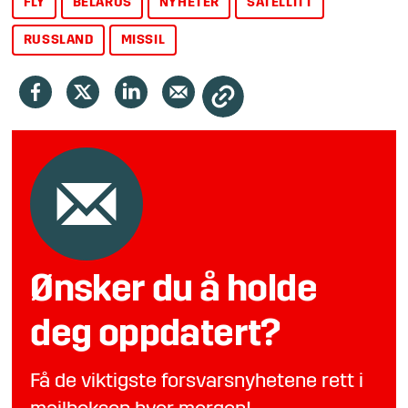
FLY
BELARUS
NYHETER
SATELLITT
RUSSLAND
MISSIL
Ønsker du å holde
deg oppdatert?
Få de viktigste forsvarsnyhetene rett i