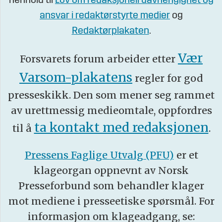
henhold til
Lov om redaksjonell uavhengighet og
ansvar i redaktørstyrte medier
og
Redaktørplakaten
.
Vær
Forsvarets forum arbeider etter
Varsom-plakatens
regler for god
presseskikk. Den som mener seg rammet
av urettmessig medieomtale, oppfordres
ta kontakt med redaksjonen
til å
.
Pressens Faglige Utvalg (PFU)
er et
klageorgan oppnevnt av Norsk
Presseforbund som behandler klager
mot mediene i presseetiske spørsmål. For
informasjon om klageadgang, se: