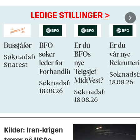
LEDIGE STILLINGER
>
Bussjåfør
BFO
Er du
Er du
søker
BFOs
vår nye
Søknadsfrist:
leder for
nye
Rekrutteri
Snarest
Forhandlingsutvalget
Teigsjef
Søknadsfr
MidtVest?
18.08.26
Søknadsfrist:
18.08.26
Søknadsfrist:
18.08.26
Kilder: Iran-krigen