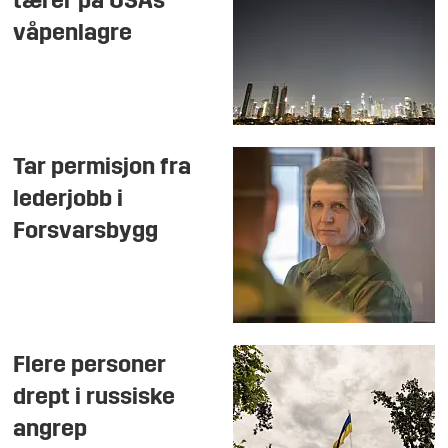
tærer på USAs
våpenlagre
Tar permisjon fra
lederjobb i
Forsvarsbygg
Flere personer
drept i russiske
angrep