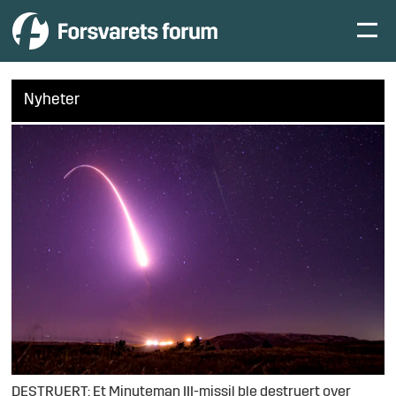
Nyheter
DESTRUERT: Et Minuteman III-missil ble destruert over