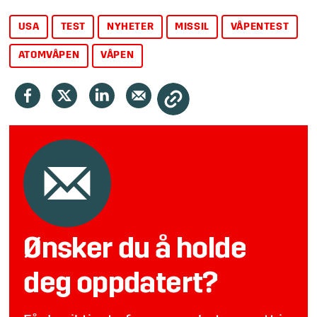
USA
TEST
NYHETER
MISSIL
VÅPENTEST
ATOMVÅPEN
VÅPEN
Ønsker du å holde
deg oppdatert?