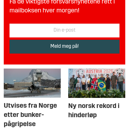
Få de viktigste forsvarsnyhetene rett i
mailboksen hver morgen!
Utvises fra Norge
Ny norsk rekord i
etter bunker-
hinderløp
pågripelse