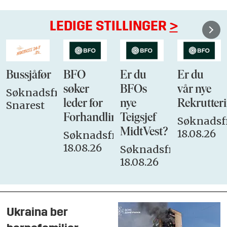
LEDIGE STILLINGER
>
Bussjåfør
BFO
Er du
Er du
søker
BFOs
vår nye
Søknadsfrist:
leder for
nye
Rekrutteri
Snarest
Forhandlingsutvalget
Teigsjef
Søknadsfr
MidtVest?
18.08.26
Søknadsfrist:
18.08.26
Søknadsfrist:
18.08.26
Ukraina ber