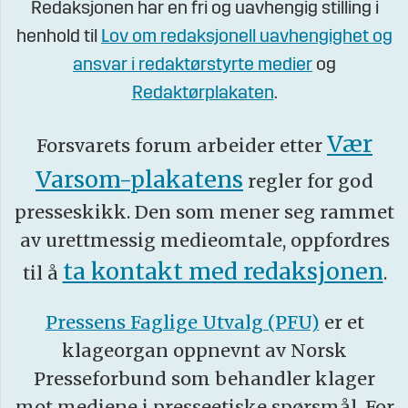
Redaksjonen har en fri og uavhengig stilling i
henhold til
Lov om redaksjonell uavhengighet og
ansvar i redaktørstyrte medier
og
Redaktørplakaten
.
Vær
Forsvarets forum arbeider etter
Varsom-plakatens
regler for god
presseskikk. Den som mener seg rammet
av urettmessig medieomtale, oppfordres
ta kontakt med redaksjonen
til å
.
Pressens Faglige Utvalg (PFU)
er et
klageorgan oppnevnt av Norsk
Presseforbund som behandler klager
mot mediene i presseetiske spørsmål. For