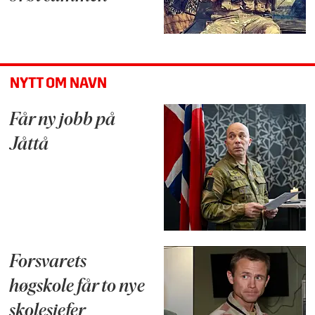
NYTT OM NAVN
Får ny jobb på
Jåttå
Forsvarets
høgskole får to nye
skolesjefer