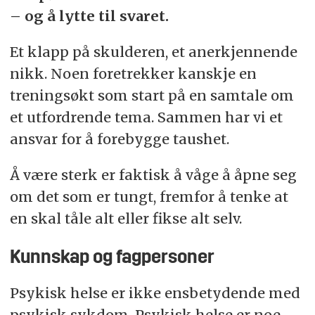
– og å lytte til svaret.
Sosialsaksbehandler fra Velferden.
Nærmeste eller nest nærmeste sjef.
Et klapp på skulderen, et anerkjennende
nikk. Noen foretrekker kanskje en
Verneombud eller tillitsvalgt.
treningsøkt som start på en samtale om
Fastlegen din.
et utfordrende tema. Sammen har vi et
ansvar for å forebygge taushet.
Å være sterk er faktisk å våge å åpne seg
om det som er tungt, fremfor å tenke at
en skal tåle alt eller fikse alt selv.
Kunnskap og fagpersoner
Psykisk helse er ikke ensbetydende med
psykisk sykdom. Psykisk helse er noe