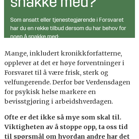
snakke med?
Som ansatt eller tjenestegjørende i Forsvaret
har du en rekke tilbud dersom du har behov for
noen å snakke med:
Mange, inkludert kronikkforfatterne,
Forsvaret og Kirkens SOS' «Grønn linje»: Tlf.:
opplever at det er høye forventninger i
800 30 445.
Forsvaret til å være frisk, sterk og
Forsvarets tros- og livssynskorps (FTLK).
velfungerende. Derfor bør Verdensdagen
Her kan du snakke med prest, humanist eller
for psykisk helse markere en
imam.
bevisstgjøring i arbeidshverdagen.
Forsvarets bedriftshelsetjeneste (FBHT).
Ofte er det ikke så mye som skal til.
Personell med Vivat-kurs innen
Viktigheten av å stoppe opp, ta oss tid
selvmordsforebygging.
til spørsmål om hvordan andre har det