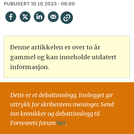
PUBLISERT
10.10.2023 - 06:00
Denne artikkelen er over to år
gammel og kan inneholde utdatert
informasjon.
Dette er et debattinnlegg. Innlegget gir
uttrykk for skribentens meninger. Send
inn kronikker og debattinnlegg til
Forsvarets forum
her
.