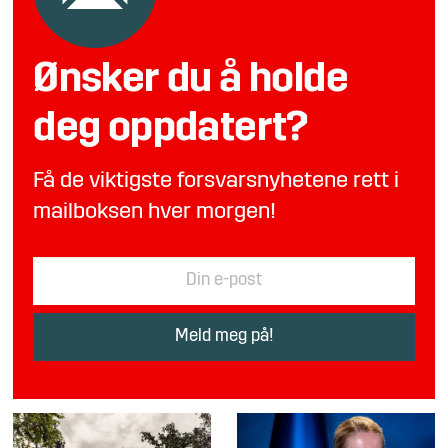
Ønsker du å holde
deg oppdatert?
Få de viktigste forsvarsnyhetene rett i
mailboksen hver morgen!