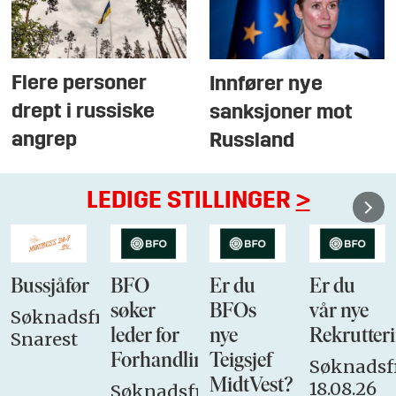
Flere personer
Innfører nye
drept i russiske
sanksjoner mot
angrep
Russland
LEDIGE STILLINGER
>
Bussjåfør
BFO
Er du
Er du
søker
BFOs
vår nye
Søknadsfrist:
leder for
nye
Rekrutteri
Snarest
Forhandlingsutvalget
Teigsjef
Søknadsfr
MidtVest?
18.08.26
Søknadsfrist: