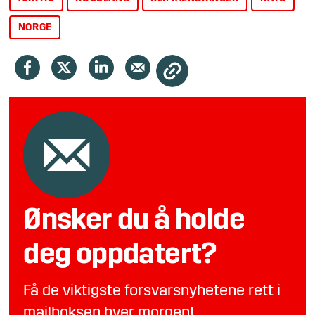
NORGE
Ønsker du å holde
deg oppdatert?
Få de viktigste forsvarsnyhetene rett i
mailboksen hver morgen!