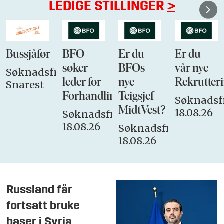
LEDIGE STILLINGER
>
Bussjåfør
BFO
Er du
Er du
søker
BFOs
vår nye
Søknadsfrist:
leder for
nye
Rekrutteri
Snarest
Forhandlingsutvalget
Teigsjef
Søknadsfr
MidtVest?
18.08.26
Søknadsfrist:
18.08.26
Søknadsfrist:
18.08.26
Russland får
fortsatt bruke
baser i Syria