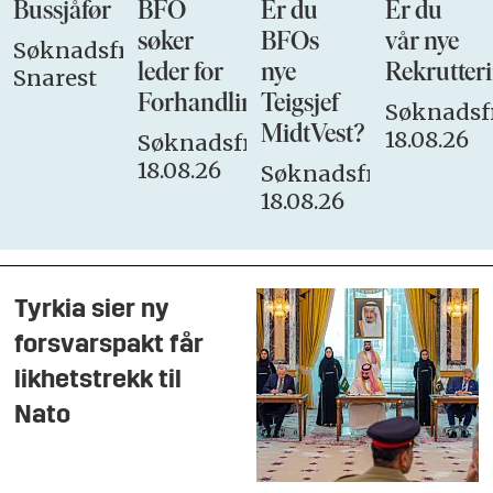
Bussjåfør
BFO
Er du
Er du
søker
BFOs
vår nye
Søknadsfrist:
leder for
nye
Rekrutteri
Snarest
Forhandlingsutvalget
Teigsjef
Søknadsfr
MidtVest?
18.08.26
Søknadsfrist:
18.08.26
Søknadsfrist:
18.08.26
Tyrkia sier ny
forsvarspakt får
likhetstrekk til
Nato