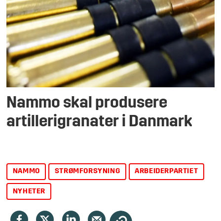
Nammo skal produsere
artillerigranater i Danmark
NAMMO
STRØMFORSYNING
ARBEIDERPARTIET
NYHETER