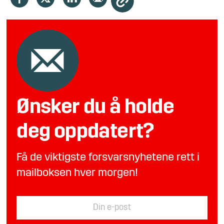
Ønsker du å holde
deg oppdatert?
Få de viktigste forsvarsnyhetene rett i
mailboksen hver morgen!