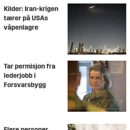
Kilder: Iran-krigen
tærer på USAs
våpenlagre
Tar permisjon fra
lederjobb i
Forsvarsbygg