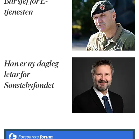
Blir sjef for E-
tjenesten
Han er ny dagleg
leiar for
Sønstebyfondet