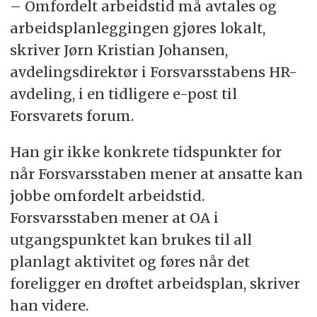
– Omfordelt arbeidstid må avtales og
Det skal avtales arbeidstidsordninger ved
arbeidsplanleggingen gjøres lokalt,
bruk av omfordelt arbeidstid
skriver Jørn Kristian Johansen,
Arbeidsplaner skal drøftes med tillitsvalgte
avdelingsdirektør i Forsvarsstabens HR-
avdeling, i en tidligere e-post til
En normal arbeidsuke i Forsvaret skal være
Forsvarets forum.
37,5 timer med arbeidstid fra 07.30-15.30,
Han gir ikke konkrete tidspunkter for
men ordinært arbeid kan føres fra 07-17
når Forsvarsstaben mener at ansatte kan
Ansatte i Forsvaret får arbeidstiden
jobbe omfordelt arbeidstid.
gjennomsnittsberegnet. En ansatt kan ikke
Forsvarsstaben mener at OA i
jobbe mer enn 48 timer i gjennomsnitt per
utgangspunktet kan brukes til all
uke over åtte uker, og ikke over 37,5 timer
planlagt aktivitet og føres når det
per uke i gjennomsnitt over et år
foreligger en drøftet arbeidsplan, skriver
Det er særlig denne setningen i
han videre.
hovedtariffavtalen fagforeningene mener er