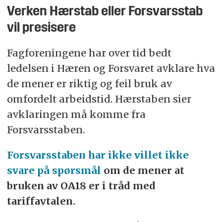
kroner utbetalt.
Verken Hærstab eller Forsvarsstab
vil presisere
Hovedtariffavtalen sier omfordelt arbeidstid
kan være nødvendig å bruke “av hensyn til
Fagforeningene har over tid bedt
tjenesten”. Men dersom det skal benyttes
ledelsen i Hæren og Forsvaret avklare hva
må følgende krav være oppfylt:
de mener er riktig og feil bruk av
omfordelt arbeidstid. Hærstaben sier
Det skal brukes for «helt spesielle forhold»
avklaringen må komme fra
som påvirker driften
Forsvarsstaben.
Bruken skal være tidsavgrenset
Forsvarsstaben har ikke villet ikke
Bruken skal ikke være en permanent
svare på spørsmål
om de mener at
ordning
bruken av OA18 er i tråd med
Behovet skal drøftes med sentrale
tariffavtalen.
tjenestemannsorganisasjoner