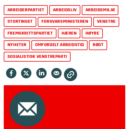
journalistene
.
ARBEIDERPARTIET
ARBEIDSLIV
ARBEIDSMILJØ
STORTINGET
FORSVARSMINISTEREN
VENSTRE
FREMSKRITTSPARTIET
HÆREN
HØYRE
NYHETER
OMFORDELT ARBEIDSTID
RØDT
SOSIALISTISK VENSTREPARTI