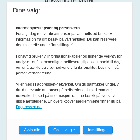
Ansvarlig redaktør:
Dine valg:
Anne Karin Pessl-Kleiven
Besøksadresse:
Informasjonskapsler og personvern
For å gi deg relevante annonser på vårt nettsted bruker vi
informasjon fra ditt besøk på vårt nettsted. Du kan reservere
Øvre Slottsgate 4, 0157 Oslo
deg mot dette under "Innstillinger".
For øvrig bruker vi informasjonskapsler og lignende verktøy for
Postadresse:
analyse, for å sammenligne nettlesere, tilpasse innhold til deg
og for å utvikle og tilby nødvendig funksjonalitet. Les mer i vår
personvernerklæring.
Forsvarets forum
Vi er med i Fagpressen-nettverket. Om du samtykker under, vil
Postboks 1550 Sentrum
du få relevante annonser på nettstedene til medlemmene i
0015 Oslo
nettverket basert på informasjon fra dine besøk på tvers av
disse nettstedene. En oversikt over medlemmene finner du på
Fagpressen.no.
Hjelp
Avvis alle
Godta valgte
Innstillinger
Om Forsvarets forum