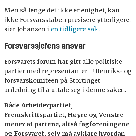
viktig:
“Forskjøvet arbeidstid etter § 7 nr. 2
Men så lenge det ikke er enighet, kan
skal ikke være en permanent ordning. Det
ikke Forsvarsstaben presisere ytterligere,
skal også være helt spesielle og
sier Johansen i
en tidligere sak.
tidsavgrensede forhold som påvirker
driften. Behovet for å fastsette forskjøvet
Forsvarssjefens ansvar
arbeidstid utover kl. 0700 og kl. 1700 skal
drøftes med de tillitsvalgte.”
Forsvarets forum har gitt alle politiske
partier med representanter i Utenriks- og
forsvarskomiteen på Stortinget
anledning til å uttale seg i denne saken.
Både Arbeiderpartiet,
Fremskrittspartiet, Høyre og Venstre
mener at partene, altså fagforeningene
og Forsvaret, selv må avklare hvordan