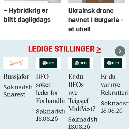
– Hybridkrig er
Ukrainsk drone
blitt dagligdags
havnet i Bulgaria -
et uhell
LEDIGE STILLINGER
>
Bussjåfør
BFO
Er du
Er du
søker
BFOs
vår nye
Søknadsfrist:
leder for
nye
Rekrutteri
Snarest
Forhandlingsutvalget
Teigsjef
Søknadsfr
MidtVest?
18.08.26
Søknadsfrist:
18.08.26
Søknadsfrist:
18.08.26