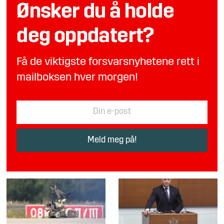
Ønsker du å holde
deg oppdatert?
Få de viktigste forsvarsnyhetene rett i
mailboksen hver morgen!