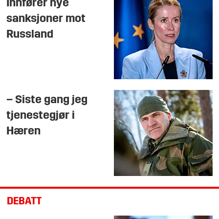
Innfører nye
sanksjoner mot
Russland
– Siste gang jeg
tjenestegjør i
Hæren
DEBATT