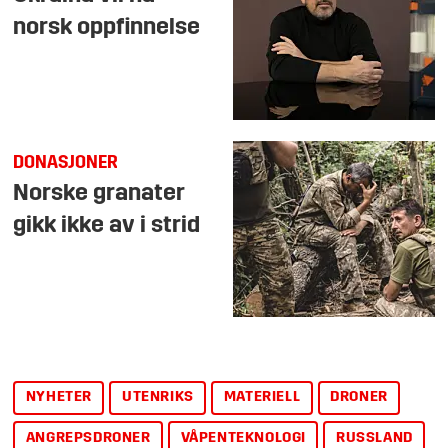
norsk oppfinnelse
DONASJONER
Norske granater
gikk ikke av i strid
NYHETER
UTENRIKS
MATERIELL
DRONER
ANGREPSDRONER
VÅPENTEKNOLOGI
RUSSLAND