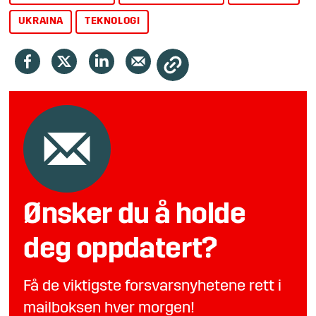
UKRAINA
TEKNOLOGI
Ønsker du å holde
deg oppdatert?
Få de viktigste forsvarsnyhetene rett i
mailboksen hver morgen!