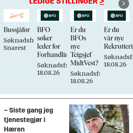
LEDIGE STILLINGER
>
Bussjåfør
BFO
Er du
Er du
søker
BFOs
vår nye
Søknadsfrist:
leder for
nye
Rekrutteri
Snarest
Forhandlingsutvalget
Teigsjef
Søknadsfr
MidtVest?
18.08.26
Søknadsfrist:
18.08.26
Søknadsfrist:
18.08.26
– Siste gang jeg
tjenestegjør i
Hæren