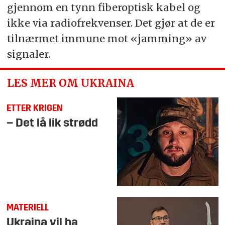
gjennom en tynn fiberoptisk kabel og
ikke via radiofrekvenser. Det gjør at de er
tilnærmet immune mot «jamming» av
signaler.
LES MER OM UKRAINA
ETTER KRIGEN
– Det lå lik strødd
MATERIELL
Ukraina vil ha