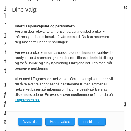
pris på det soldatene har gjort i landet. De
Dine valg:
har fått mye skryt og ros i det offisielle
Norge. Jeg opplever at soldatene, de mest
Informasjonskapsler og personvern
For å gi deg relevante annonser på vårt nettsted bruker vi
profesjonelle og dyktige jeg har møtt i
informasjon fra ditt besøk på vårt nettsted. Du kan reservere
Afghanistan, har fått mye mer ros enn
deg mot dette under "Innstillinger".
hva vi har fått. Men norske politikere
For øvrig bruker vi informasjonskapsler og lignende verktøy for
analyse, for å sammenligne nettlesere, tilpasse innhold til deg
trenger ikke skryte så fælt av oss, de
og for å utvikle og tilby nødvendig funksjonalitet. Les mer i vår
personvernerklæring.
trenger ikke forsvare at vi er der.
Vi er med i Fagpressen-nettverket. Om du samtykker under, vil
Flyktninghjelpen jobber videre i Afghanistan
du få relevante annonser på nettstedene til medlemmene i
nettverket basert på informasjon fra dine besøk på tvers av
for å dekke behovet til 600 000 internt
disse nettstedene. En oversikt over medlemmene finner du på
Fagpressen.no.
fordrevne og tre millioner flyktninger i Iran og
Pakistan. Deres mål er at befolkningen skal
tilbake. Men Rasmusson sier tiden ikke er
Avvis alle
Godta valgte
Innstillinger
moden – ennå. De trenger jord, beskyttelse og