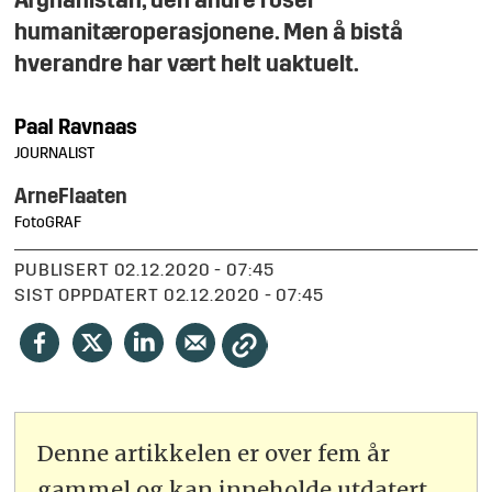
Afghanistan, den andre roser
humanitæroperasjonene. Men å bistå
hverandre har vært helt uaktuelt.
Paal
Ravnaas
JOURNALIST
Arne
Flaaten
FotoGRAF
PUBLISERT
02.12.2020 - 07:45
SIST OPPDATERT
02.12.2020 - 07:45
Denne artikkelen er over fem år
gammel og kan inneholde utdatert