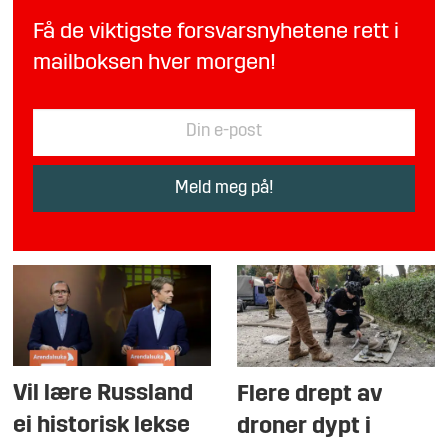
Få de viktigste forsvarsnyhetene rett i
mailboksen hver morgen!
Vil lære Russland
Flere drept av
ei historisk lekse
droner dypt i