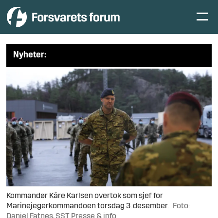
Nyheter:
Kommandør Kåre Karlsen overtok som sjef for
Marinejegerkommandoen torsdag 3. desember.
Foto:
Daniel Fatnes, SST Presse & info