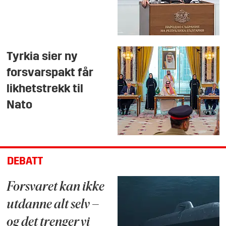
Tyrkia sier ny
forsvarspakt får
likhetstrekk til
Nato
DEBATT
Forsvaret kan ikke
utdanne alt selv –
og det trenger vi