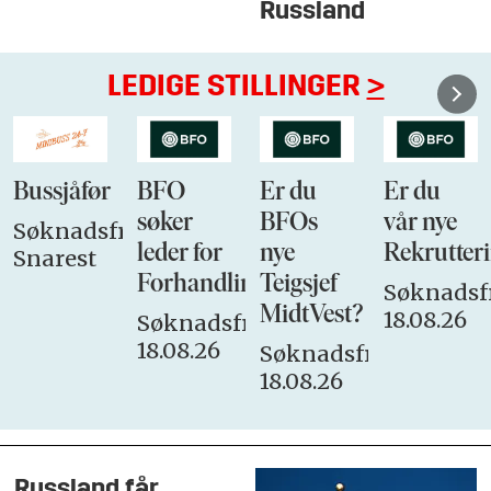
Russland
LEDIGE STILLINGER
>
Bussjåfør
BFO
Er du
Er du
søker
BFOs
vår nye
Søknadsfrist:
leder for
nye
Rekrutteri
Snarest
Forhandlingsutvalget
Teigsjef
Søknadsfr
MidtVest?
18.08.26
Søknadsfrist:
18.08.26
Søknadsfrist:
18.08.26
Russland får