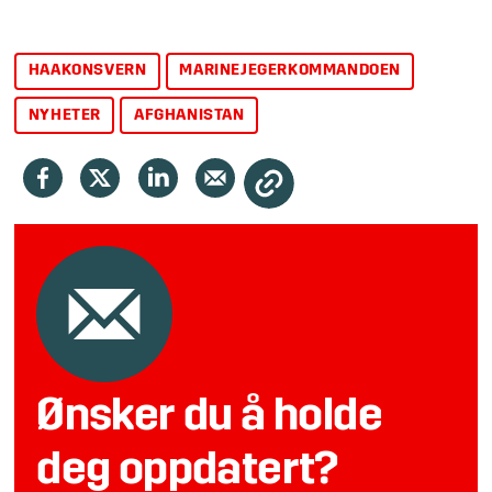
HAAKONSVERN
MARINEJEGERKOMMANDOEN
NYHETER
AFGHANISTAN
Ønsker du å holde
deg oppdatert?