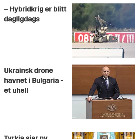
– Hybridkrig er blitt
dagligdags
Ukrainsk drone
havnet i Bulgaria -
et uhell
Tyrkia sier ny