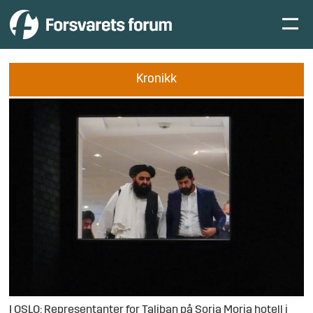
Kronikk
I OSLO: Representanter for Taliban på Soria Moria hotell i