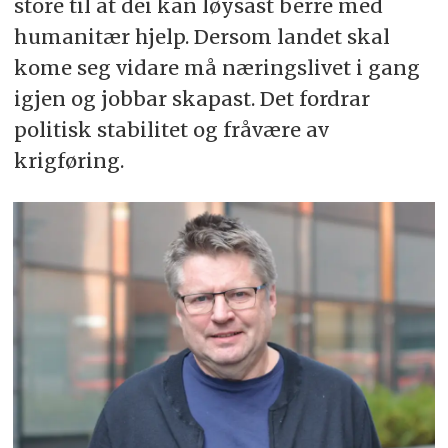
store til at dei kan løysast berre med
humanitær hjelp. Dersom landet skal
kome seg vidare må næringslivet i gang
igjen og jobbar skapast. Det fordrar
politisk stabilitet og fråvære av
krigføring.