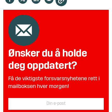
Ønsker du å holde
deg oppdatert?
Få de viktigste forsvarsnyhetene rett i
mailboksen hver morgen!