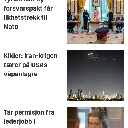
forsvarspakt får
likhetstrekk til
Nato
Kilder: Iran-krigen
tærer på USAs
våpenlagre
Tar permisjon fra
lederjobb i