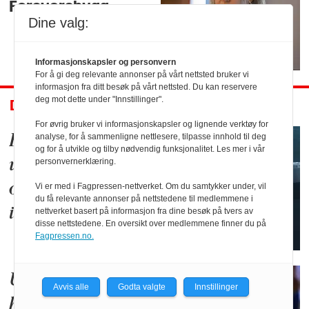
Forsvarsbygg
Dine valg:
Informasjonskapsler og personvern
For å gi deg relevante annonser på vårt nettsted bruker vi
informasjon fra ditt besøk på vårt nettsted. Du kan reservere
deg mot dette under "Innstillinger".
DEBATT
For øvrig bruker vi informasjonskapsler og lignende verktøy for
analyse, for å sammenligne nettlesere, tilpasse innhold til deg
Forsvaret kan ikke
og for å utvikle og tilby nødvendig funksjonalitet. Les mer i vår
personvernerklæring.
utdanne alt selv –
og det trenger vi
Vi er med i Fagpressen-nettverket. Om du samtykker under, vil
du få relevante annonser på nettstedene til medlemmene i
ikke heller
nettverket basert på informasjon fra dine besøk på tvers av
disse nettstedene. En oversikt over medlemmene finner du på
Fagpressen.no.
Utviklingstempo
Avvis alle
Godta valgte
Innstillinger
handler om «skin