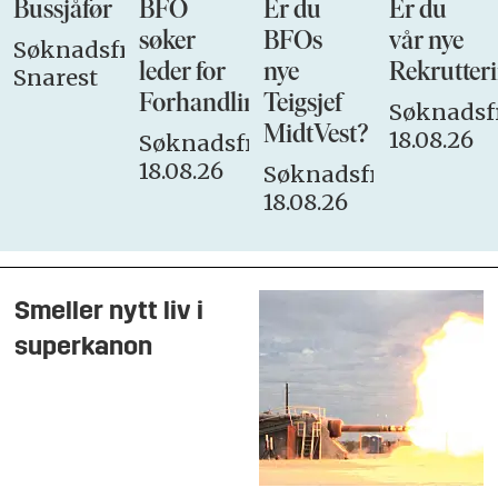
Bussjåfør
BFO
Er du
Er du
søker
BFOs
vår nye
Søknadsfrist:
leder for
nye
Rekrutteri
Snarest
Forhandlingsutvalget
Teigsjef
Søknadsfr
MidtVest?
18.08.26
Søknadsfrist:
18.08.26
Søknadsfrist:
18.08.26
Smeller nytt liv i
superkanon