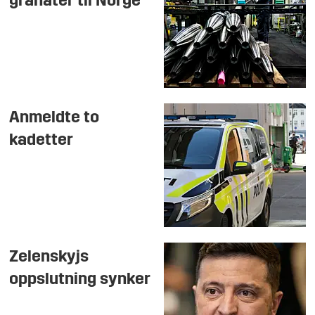
granater til Norge
Anmeldte to
kadetter
Zelenskyjs
oppslutning synker