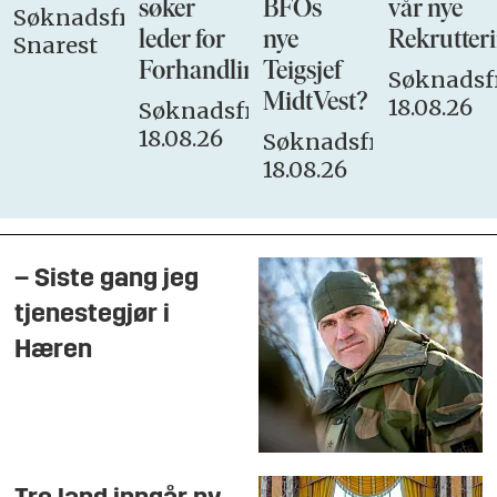
søker
BFOs
vår nye
Søknadsfrist:
leder for
nye
Rekrutteri
Snarest
Forhandlingsutvalget
Teigsjef
Søknadsfr
MidtVest?
18.08.26
Søknadsfrist:
18.08.26
Søknadsfrist:
18.08.26
– Siste gang jeg
tjenestegjør i
Hæren