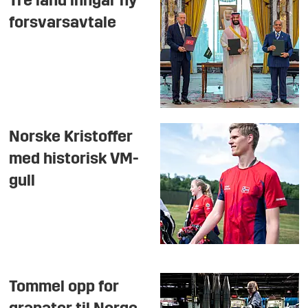
Tre land inngår ny
forsvarsavtale
Norske Kristoffer
med historisk VM-
gull
Tommel opp for