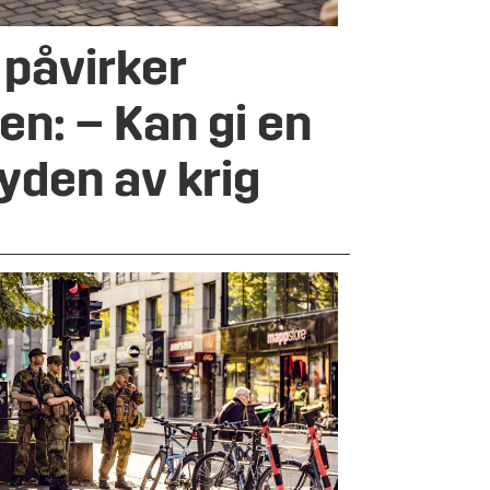
 påvirker
n: – Kan gi en
lyden av krig