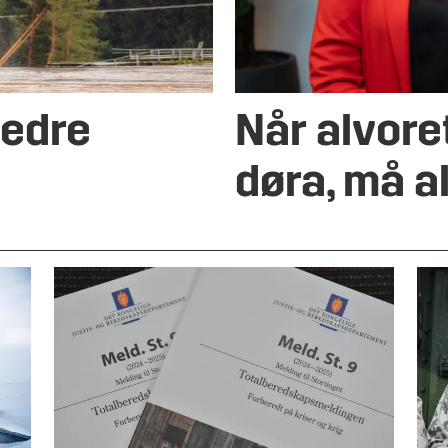
bedre
Når alvore
døra, må a