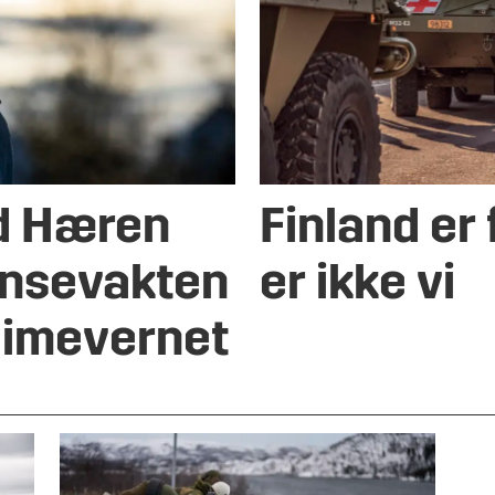
ed Hæren
Finland er
ensevakten
er ikke vi
Heimevernet