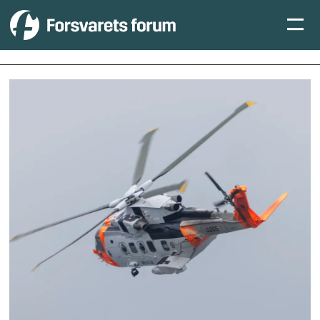
Tag:
skvadron
330