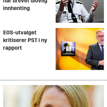
har drevet ulovlig
innhenting
EOS-utvalget
kritiserer PST i ny
rapport