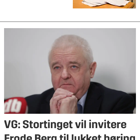
VG: Stortinget vil invitere
Frode Berg til lukket høring