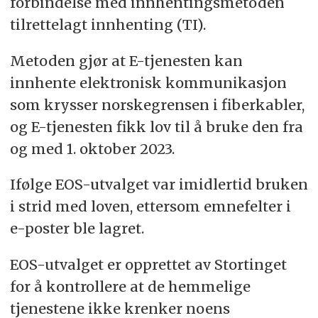
forbindelse med innhentingsmetoden
tilrettelagt innhenting (TI).
Oppsummeringen er generert av kunstig
intelligens, men gjennomlest av journalist
Metoden gjør at E-tjenesten kan
Sunniva Berggreen Kaalaas.
innhente elektronisk kommunikasjon
som krysser norskegrensen i fiberkabler,
og E-tjenesten fikk lov til å bruke den fra
og med 1. oktober 2023.
Ifølge EOS-utvalget var imidlertid bruken
i strid med loven, ettersom emnefelter i
e-poster ble lagret.
EOS-utvalget er opprettet av Stortinget
for å kontrollere at de hemmelige
tjenestene ikke krenker noens