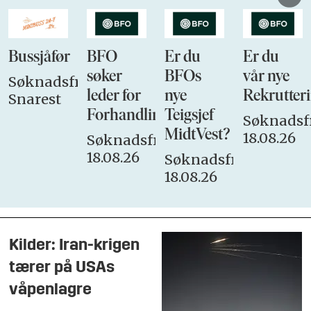
Bussjåfør
BFO
Er du
Er du
søker
BFOs
vår nye
Søknadsfrist:
leder for
nye
Rekrutteri
Snarest
Forhandlingsutvalget
Teigsjef
Søknadsfr
MidtVest?
18.08.26
Søknadsfrist:
18.08.26
Søknadsfrist:
18.08.26
Kilder: Iran-krigen
tærer på USAs
våpenlagre