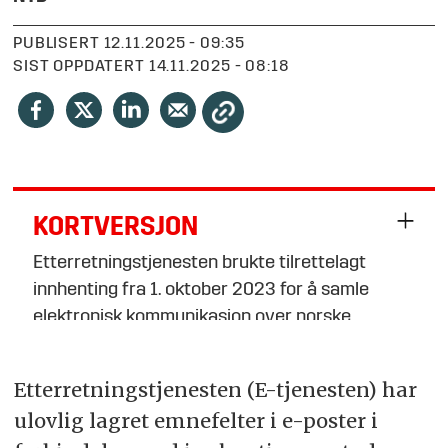
PUBLISERT
12.11.2025 - 09:35
SIST OPPDATERT
14.11.2025 - 08:18
KORTVERSJON
Etterretningstjenesten brukte tilrettelagt
innhenting fra 1. oktober 2023 for å samle
elektronisk kommunikasjon over norske
grenser.
Etterretningstjenesten (E-tjenesten) har
EOS-utvalget fant at lagring av e-post-
ulovlig lagret emnefelter i e-poster i
emnefelt var ulovlig, og kritiserte E-tjenesten
for treg respons.