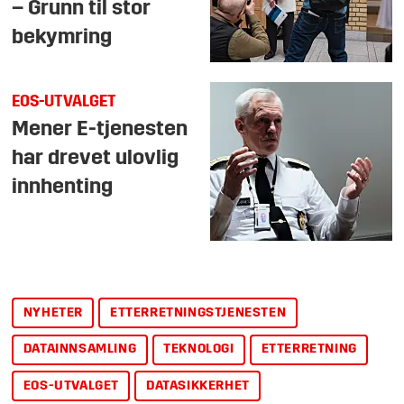
– Grunn til stor
bekymring
EOS-UTVALGET
Mener E-tjenesten
har drevet ulovlig
innhenting
NYHETER
ETTERRETNINGSTJENESTEN
DATAINNSAMLING
TEKNOLOGI
ETTERRETNING
EOS-UTVALGET
DATASIKKERHET