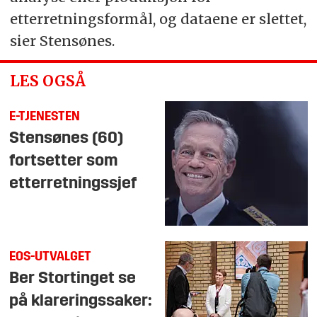
etterretningsformål, og dataene er slettet,
sier Stensønes.
LES OGSÅ
E-TJENESTEN
Stensønes (60)
fortsetter som
etterretningssjef
EOS-UTVALGET
Ber Stortinget se
på klareringssaker: