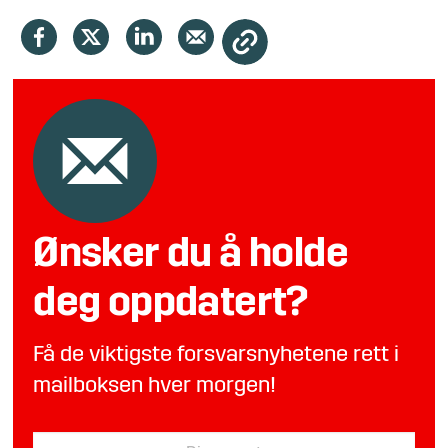
Ønsker du å holde
deg oppdatert?
Få de viktigste forsvarsnyhetene rett i
mailboksen hver morgen!