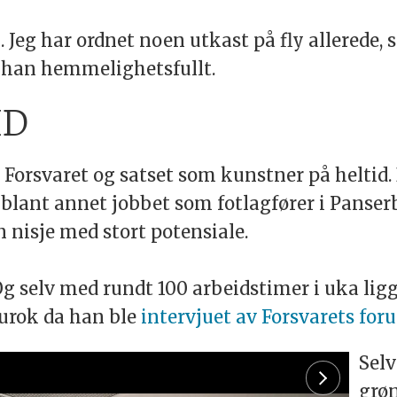
. Jeg har ordnet noen utkast på fly allerede
r han hemmelighetsfullt.
ID
 i Forsvaret og satset som kunstner på heltid.
 blant annet jobbet som fotlagfører i Panse
n nisje med stort potensiale.
 Og selv med rundt 100 arbeidstimer i uka lig
rurok da han ble
intervjuet av Forsvarets foru
Selv
grøn