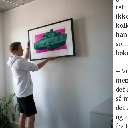
tett
ikke
koll
han 
som 
bøke
– Vi
men 
det 
så m
det 
og e
fra 