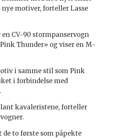
nye motiver, forteller Lasse
ser en CV-90 stormpanservogn
 «Pink Thunder» og viser en M-
 motiv i samme stil som Pink
ket i forbindelse med
.
ant kavaleristene, forteller
rvogner.
at de to første som påpekte