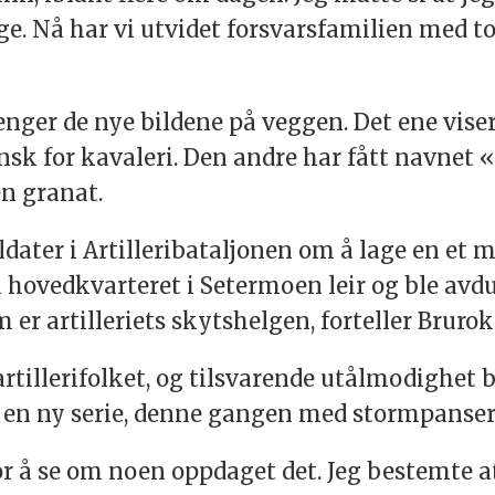
e. Nå har vi utvidet forsvarsfamilien med to 
henger de nye bildene på veggen. Det ene vi
insk for kavaleri. Den andre har fått navnet
en granat.
oldater i Artilleribataljonen om å lage en et
 hovedkvarteret i Setermoen leir og ble avdu
er artilleriets skytshelgen, forteller Brurok
tillerifolket, og tilsvarende utålmodighet bl
ge en ny serie, denne gangen med stormpanse
 for å se om noen oppdaget det. Jeg bestemte 