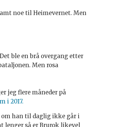
, samt noe til Heimevernet. Men
 Det ble en brå overgang etter
rbataljonen. Men rosa
ger jeg flere måneder på
m i 2017.
 om han til daglig ikke går i
t lenger så er Brurok likevel