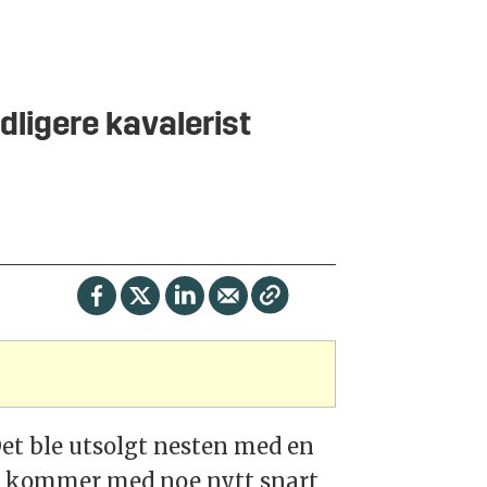
dligere kavalerist
et ble utsolgt nesten med en
jeg kommer med noe nytt snart