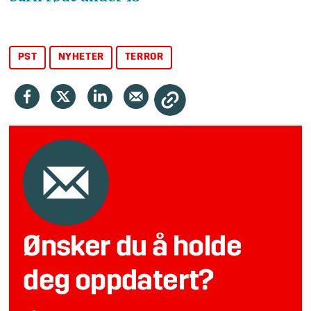
PST
NYHETER
TERROR
Ønsker du å holde
deg oppdatert?