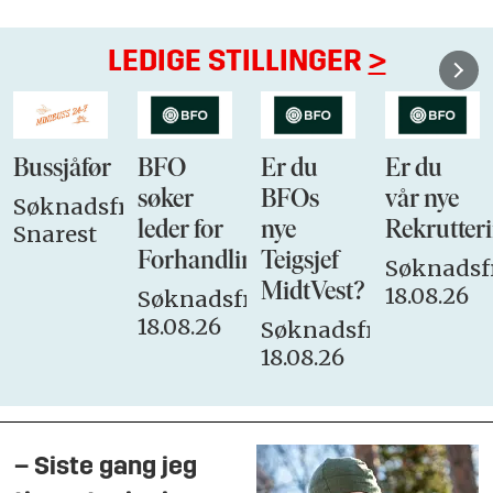
LEDIGE STILLINGER
>
Bussjåfør
BFO
Er du
Er du
søker
BFOs
vår nye
Søknadsfrist:
leder for
nye
Rekrutteri
Snarest
Forhandlingsutvalget
Teigsjef
Søknadsfr
MidtVest?
18.08.26
Søknadsfrist:
18.08.26
Søknadsfrist:
18.08.26
– Siste gang jeg