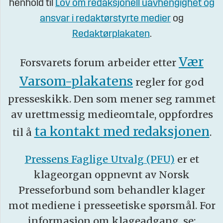
henhold til
Lov om redaksjonell uavhengighet og
ansvar i redaktørstyrte medier
og
Redaktørplakaten
.
Vær
Forsvarets forum arbeider etter
Varsom-plakatens
regler for god
presseskikk. Den som mener seg rammet
av urettmessig medieomtale, oppfordres
ta kontakt med redaksjonen
til å
.
Pressens Faglige Utvalg (PFU)
er et
klageorgan oppnevnt av Norsk
Presseforbund som behandler klager
mot mediene i presseetiske spørsmål. For
informasjon om klageadgang, se: