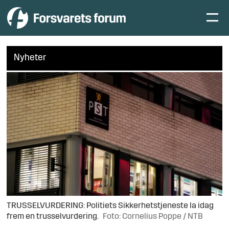
Nyheter
TRUSSELVURDERING: Politiets Sikkerhetstjeneste la idag
frem en trusselvurdering.
Foto: Cornelius Poppe / NTB