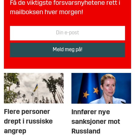
Få de viktigste forsvarsnyhetene rett i
mailboksen hver morgen!
Flere personer
Innfører nye
drept i russiske
sanksjoner mot
angrep
Russland