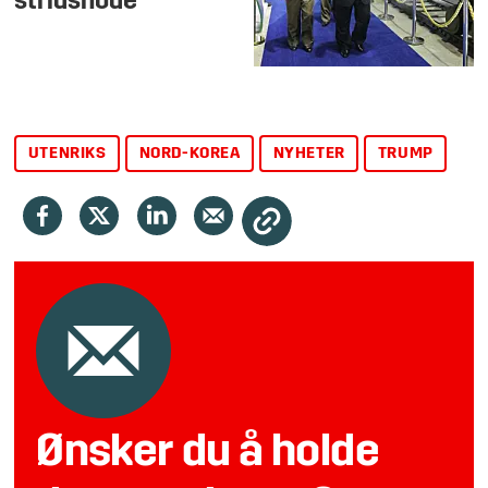
stridshode
UTENRIKS
NORD-KOREA
NYHETER
TRUMP
Ønsker du å holde