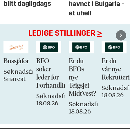
blitt dagligdags
havnet i Bulgaria -
et uhell
LEDIGE STILLINGER
>
Bussjåfør
BFO
Er du
Er du
søker
BFOs
vår nye
Søknadsfrist:
leder for
nye
Rekrutteri
Snarest
Forhandlingsutvalget
Teigsjef
Søknadsfr
MidtVest?
18.08.26
Søknadsfrist:
18.08.26
Søknadsfrist:
18.08.26