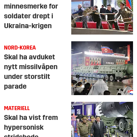
minnesmerke for
soldater drept i
Ukraina-krigen
NORD-KOREA
Skal ha avduket
nytt missilvåpen
under storstilt
parade
MATERIELL
Skal ha vist frem
hypersonisk