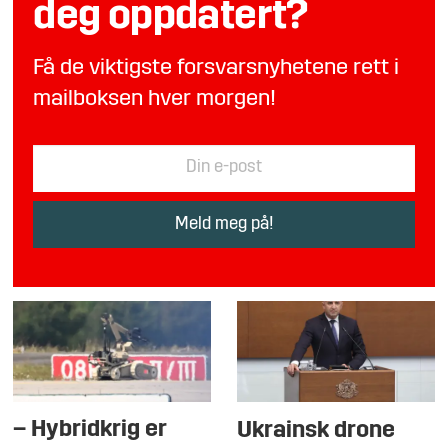
deg oppdatert?
Få de viktigste forsvarsnyhetene rett i
mailboksen hver morgen!
– Hybridkrig er
Ukrainsk drone