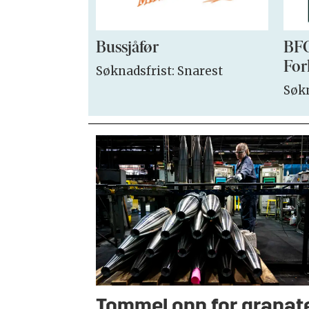
Bussjåfør
BFO
For
Søknadsfrist: Snarest
Søkn
Tommel opp for granat