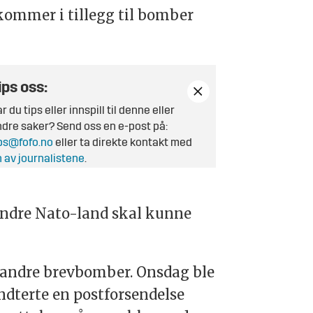
kommer i tillegg til bomber
ips oss:
r du tips eller innspill til denne eller
dre saker? Send oss en e-post på:
ps@fofo.no
eller ta direkte kontakt med
 av journalistene
.
a andre Nato-land skal kunne
o andre brevbomber. Onsdag ble
ndterte en postforsendelse