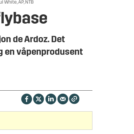
ul White, AP, NTB
flybase
on de Ardoz. Det
og en våpenprodusent