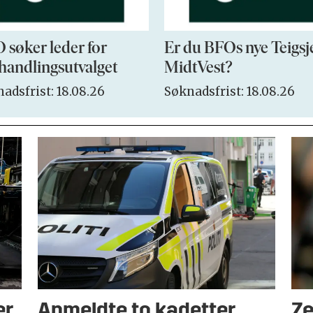
 søker leder for
Er du BFOs nye Teigsj
handlingsutvalget
MidtVest?
adsfrist: 18.08.26
Søknadsfrist: 18.08.26
er
Anmeldte to kadetter
Ze