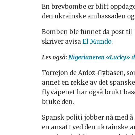
En brevbombe er blitt oppdage
den ukrainske ambassaden og 
Bomben ble funnet da post ti
skriver avisa
El Mundo
.
Les også:
Nigerianeren «Lucky» dø
Torrejon de Ardoz-flybasen, so
annet en rekke av det spanske
flyvåpenet har også brukt base
bruke den.
Spansk politi jobber nå med å
en ansatt ved den ukrainske a