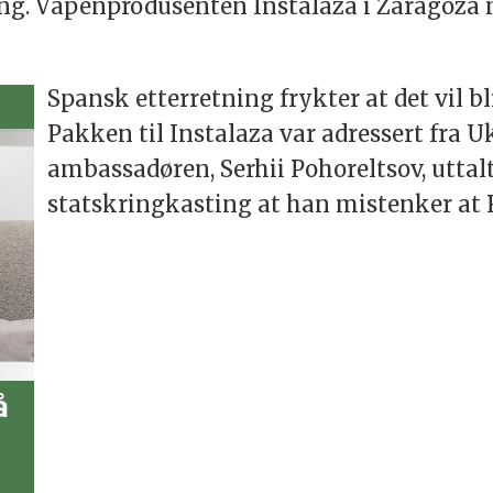
ng. Våpenprodusenten Instalaza i Zaragoza
Spansk etterretning frykter at det vil b
Pakken til Instalaza var adressert fra 
ambassadøren, Serhii Pohoreltsov, uttal
statskringkasting at han mistenker at 
å