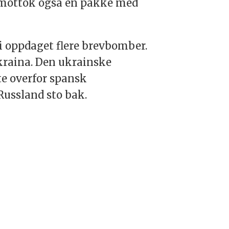
 mottok også en pakke med
li oppdaget flere brevbomber.
Ukraina. Den ukrainske
te overfor spansk
Russland sto bak.