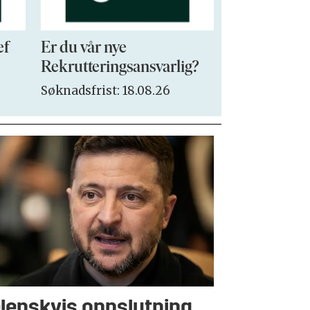
ef
Er du vår nye
VP Sales & 
Rekrutteringsansvarlig?
Søknadsfrist:
Søknadsfrist: 18.08.26
lenskyjs oppslutning