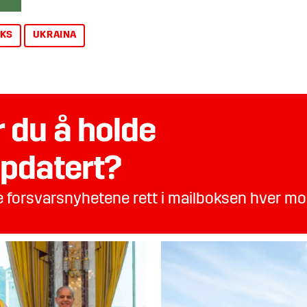
IKS
UKRAINA
 du å holde
pdatert?
te forsvarsnyhetene rett i mailboksen hver m