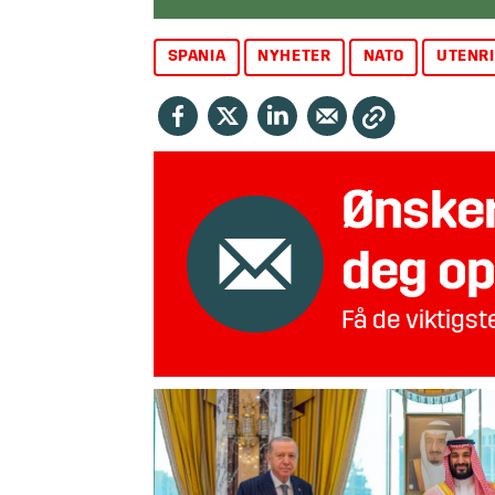
SPANIA
NYHETER
NATO
UTENR
Ønsker
deg op
Få de viktigs