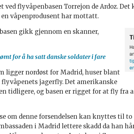
t ved flyvåpenbasen Torrejon de Ardoz. Det 
en våpenprodusent har mottatt.
l basen gikk gjennom en skanner,
T
Ha
an
mt for å ha satt danske soldater i fare
ti
en
m ligger nordøst for Madrid, huser blant
 flyvåpenets jagerfly. Det amerikanske
n tidligere, og basen er rigget for at fly fr
 se om denne forsendelsen kan knyttes til t
mbassaden i Madrid lettere skadd da han hå