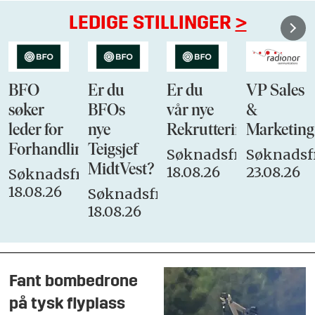
LEDIGE STILLINGER
>
BFO
Er du
Er du
VP Sales
søker
BFOs
vår nye
&
leder for
nye
Rekrutteringsansvarli
Marketing
Forhandlingsutvalget
Teigsjef
Søknadsfrist:
Søknadsfr
MidtVest?
18.08.26
23.08.26
Søknadsfrist:
18.08.26
Søknadsfrist:
18.08.26
Fant bombedrone
på tysk flyplass