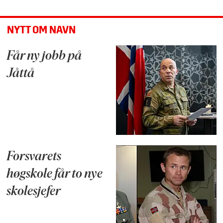
NYTT OM NAVN
Får ny jobb på
Jåttå
Forsvarets
høgskole får to nye
skolesjefer