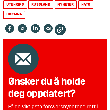
UTENRIKS
RUSSLAND
NYHETER
NATO
UKRAINA
Ønsker du å holde
deg oppdatert?
Få de viktigste forsvarsnyhetene rett i