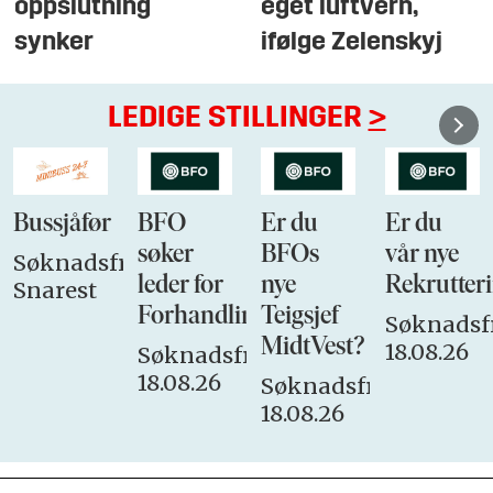
oppslutning
eget luftvern,
synker
ifølge Zelenskyj
LEDIGE STILLINGER
>
Bussjåfør
BFO
Er du
Er du
søker
BFOs
vår nye
Søknadsfrist:
leder for
nye
Rekrutteri
Snarest
Forhandlingsutvalget
Teigsjef
Søknadsfr
MidtVest?
18.08.26
Søknadsfrist:
18.08.26
Søknadsfrist:
18.08.26