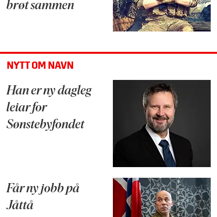
brøt sammen
NYTT OM NAVN
Han er ny dagleg
leiar for
Sønstebyfondet
Får ny jobb på
Jåttå