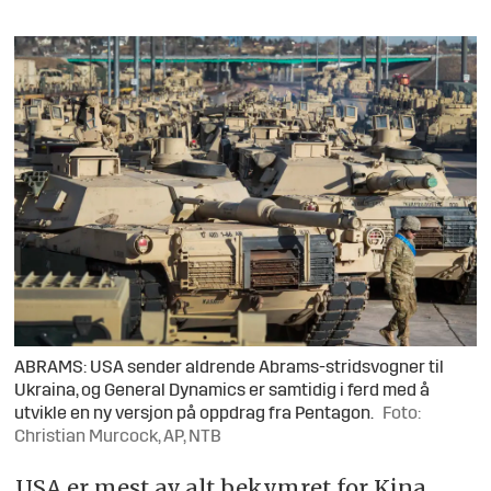
ABRAMS: USA sender aldrende Abrams-stridsvogner til
Ukraina, og General Dynamics er samtidig i ferd med å
utvikle en ny versjon på oppdrag fra Pentagon.
Foto:
Christian Murcock, AP, NTB
USA er mest av alt bekymret for Kina,