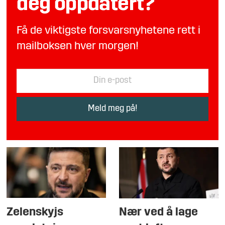
deg oppdatert?
Få de viktigste forsvarsnyhetene rett i
mailboksen hver morgen!
Zelenskyjs
Nær ved å lage