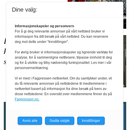
Dine valg:
Informasjonskapsler og personvern
For å gi deg relevante annonser på vårt nettsted bruker vi
informasjon fra ditt besøk på vårt nettsted. Du kan reservere
Forsvarets
deg mot dette under "Innstillinger".
høgskole får to nye
For øvrig bruker vi informasjonskapsler og lignende verktøy for
analyse, for å sammenligne nettlesere, tilpasse innhold til deg
skolesjefer
og for å utvikle og tilby nødvendig funksjonalitet. Les mer i vår
personvernerklæring.
Vi er med i Fagpressen-nettverket. Om du samtykker under, vil
du få relevante annonser på nettstedene til medlemmene i
nettverket basert på informasjon fra dine besøk på tvers av
disse nettstedene. En oversikt over medlemmene finner du på
Fagpressen.no.
Avvis alle
Godta valgte
Innstillinger