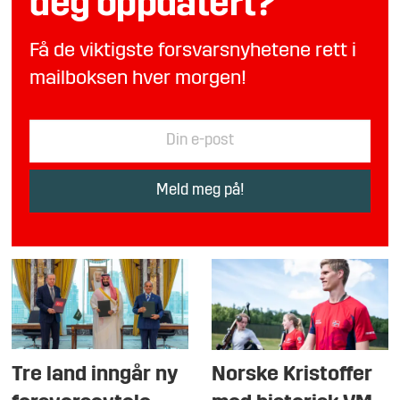
deg oppdatert?
Få de viktigste forsvarsnyhetene rett i
mailboksen hver morgen!
Tre land inngår ny
Norske Kristoffer