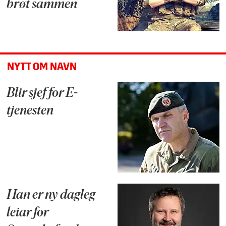
brøt sammen
NYTT OM NAVN
Blir sjef for E-
tjenesten
Han er ny dagleg
leiar for