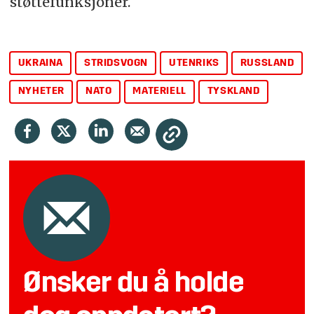
støttefunksjoner.
UKRAINA
STRIDSVOGN
UTENRIKS
RUSSLAND
NYHETER
NATO
MATERIELL
TYSKLAND
Ønsker du å holde