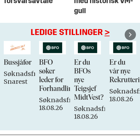
forsvarsavtale
med historisk VM-
gull
LEDIGE STILLINGER
>
Bussjåfør
BFO
Er du
Er du
søker
BFOs
vår nye
Søknadsfrist:
leder for
nye
Rekrutteri
Snarest
Forhandlingsutvalget
Teigsjef
Søknadsfr
MidtVest?
18.08.26
Søknadsfrist:
18.08.26
Søknadsfrist:
18.08.26