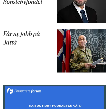
Sønstebyfondet
Får ny jobb på
Jåttå