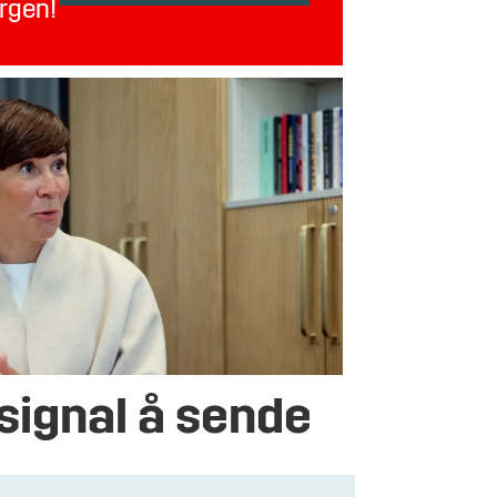
orgen!
l signal å sende