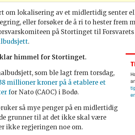
rt om lokalisering av et midlertidig senter
gring, eller forsøker de å ri to hester frem 
forsvarskomiteen på Stortinget til Forsvarets
albudsjett
.
klar himmel for Stortinget.
T
nalbudsjett, som ble lagt frem torsdag,
Ha
38 millioner kroner på å etablere et
an
ti
er f
or Nato (CAOC) i Bodø.
en
bruker så mye penger på en midlertidig
de grunner til at det ikke skal være
er ikke regjeringen noe om.