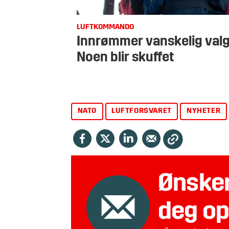
LUFTKOMMANDO
Innrømmer vanskelig valg
Noen blir skuffet
NATO
LUFTFORSVARET
NYHETER
Ønsker
deg op