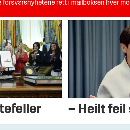
te forsvarsnyhetene rett i mailboksen hver m
tefeller
– Heilt fei