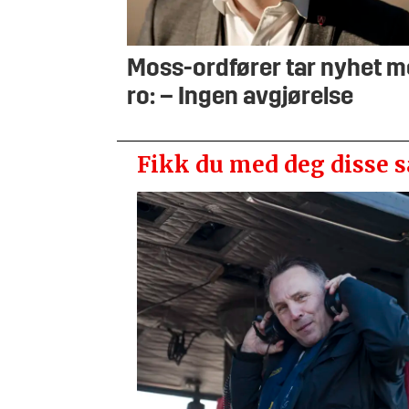
Moss-ordfører tar nyhet 
ro: – Ingen avgjørelse
Fikk du med deg disse 