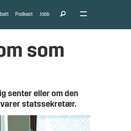
batt
Podkast
Jobb
 kom som
ig senter eller om den
svarer statssekretær.