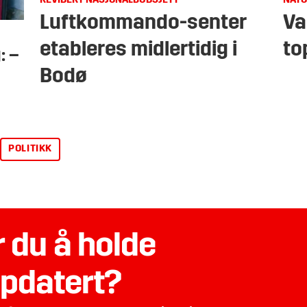
REVIDERT NASJONALBUDSJETT
NATO
Luftkommando-senter
Va
etableres midlertidig i
to
: –
Bodø
POLITIKK
 du å holde
pdatert?