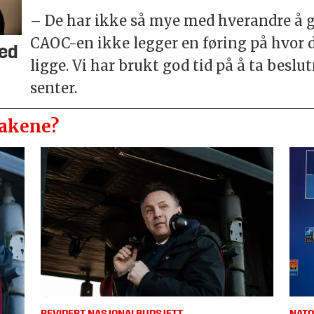
– De har ikke så mye med hverandre å gj
CAOC-en ikke legger en føring på hvor 
med
ligge. Vi har brukt god tid på å ta bes
senter.
sakene?