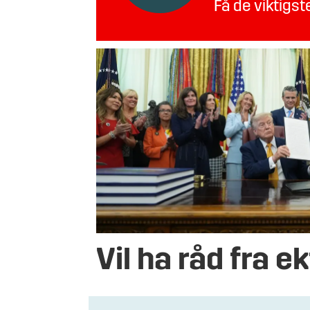
Få de viktigs
Vil ha råd fra ek