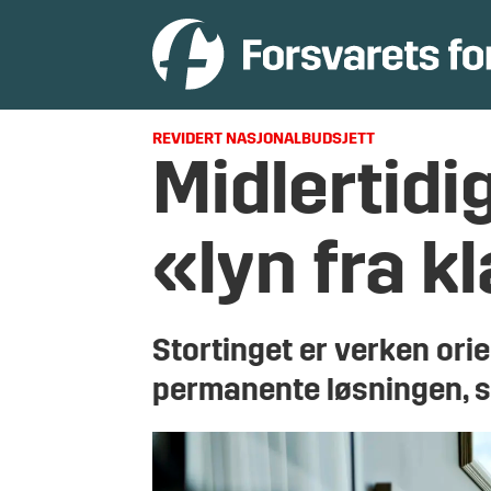
REVIDERT NASJONALBUDSJETT
Midlertid
«lyn fra k
Stortinget er verken orie
permanente løsningen, si