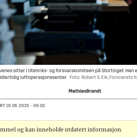
 sitter i Utenriks- og forsvarskomiteen på Stortinget. Han er kr
idlertidig luftoperasjonssenter.
Foto: Robert S. Eik, Forsvarets 
Mathias
Brandt
ERT
16.05.2025 - 09:02
gammel og kan inneholde utdatert informasjon.