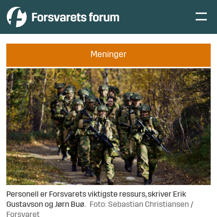
Meninger
Personell er Forsvarets viktigste ressurs, skriver Erik
Gustavson og Jørn Buø.
Foto: Sebastian Christiansen /
Forsvaret