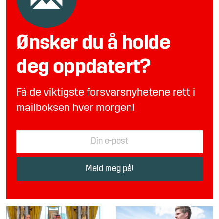
Ønsker du å holde
deg oppdatert?
Få de viktigste forsvarsnyhetene rett i
mailboksen hver morgen!