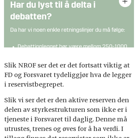
Har du lyst til å delta i
debatten?
Da har vi noen enkle retningslinjer du må følge:
Debattinnlegget bør være mellom 250-1000
ord
Slik NROF ser det er det fortsatt viktig at
Kronikker og analyser fra fagpersoner kan
FD og Forsvaret tydeliggjør hva de legger
være lengre
i reservistbegrepet.
Det er forskjell på meninger og fakta:
Påstander som hevdes å være sanne bør
Slik vi ser det er den aktive reserven den
underbygges (bidra gjerne med lenker og
delen av styrkestrukturen som ikke er i
tilleggsinformasjon)
tjeneste i Forsvaret til daglig. Denne må
Hold en saklig tone
utrustes, trenes og øves for å ha verdi. I
Send bidraget til
debatt@fofo.no