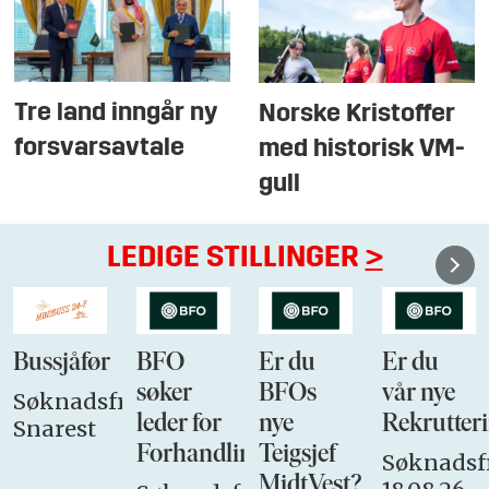
Tre land inngår ny
Norske Kristoffer
forsvarsavtale
med historisk VM-
gull
LEDIGE STILLINGER
>
Bussjåfør
BFO
Er du
Er du
søker
BFOs
vår nye
Søknadsfrist:
leder for
nye
Rekrutteri
Snarest
Forhandlingsutvalget
Teigsjef
Søknadsfr
MidtVest?