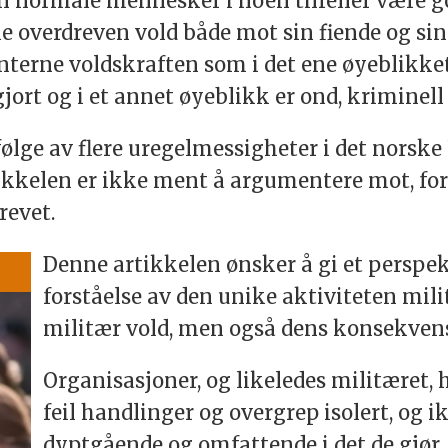
an normale mennesker i noen tilfeller være 
 overdreven vold både mot sin fiende og si
nterne voldskraften som i det ene øyeblikket 
jort og i et annet øyeblikk er ond, kriminell
følge av flere uregelmessigheter i det norske
kkelen er ikke ment å argumentere mot, forsv
revet.
Denne artikkelen ønsker å gi et perspe
forståelse av den unike aktiviteten mili
militær vold, men også dens konsekvens
Organisasjoner, og likeledes militæret, 
feil handlinger og overgrep isolert, og 
dyptgående og omfattende i det de gjør.