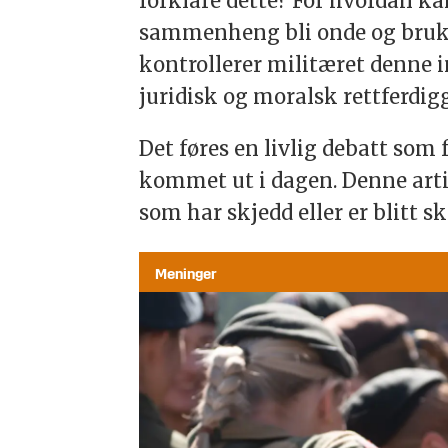
forklare dette? For hvordan k
sammenheng bli onde og bruke
kontrollerer militæret denne i
juridisk og moralsk rettferdigg
Det føres en livlig debatt som 
kommet ut i dagen. Denne arti
som har skjedd eller er blitt sk
Meninger