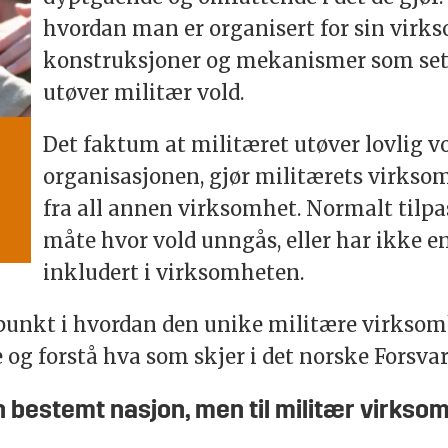
hvordan man er organisert for sin virks
konstruksjoner og mekanismer som sett
utøver militær vold.
Det faktum at militæret utøver lovlig vo
organisasjonen, gjør militærets virksomh
fra all annen virksomhet. Normalt tilpa
måte hvor vold unngås, eller har ikke e
inkludert i virksomheten.
unkt i hvordan den unike militære virksomh
e og forstå hva som skjer i det norske Forsvar
en bestemt nasjon, men til militær virkso