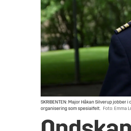
SKRIBENTEN: Major Håkan Silverup jobber i 
organisering som spesialfelt.
Foto: Emma Lo
Ondskap