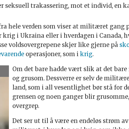
r seksuell trakassering, mot et individ, en k
fra hele verden som viser at militæret gang 
r krig i Ukraina eller i hverdagen i Canada, 
sse voldsovergrepene skjer like gjerne på
sko
evarende
operasjoner, som i
krig
.
Om det bare hadde vært slik at det bare 
og grusom. Dessverre er selv de militær
land, som i all vesentlighet bør stå for 
grensen og noen ganger blir grusomme,
overgrep.
Det ser ut til å være en endeløs strøm a