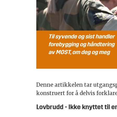
Til syvende og sist handler
forebygging og håndtering
av MOST, om deg og meg
Denne artikkelen tar utgangsp
konstruert for å delvis forklar
Lovbrudd - Ikke knyttet til 