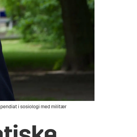
endiat i sosiologi med militær
tiske