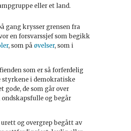
ampgruppe eller et land.
på gang krysser grensen fra
hvor en forsvarssjef som begikk
ler
, som på
øvelser
, som i
fienden som er så forferdelig
e styrkene i demokratiske
det gode, de som går over
 ondskapsfulle og begår
v urett og overgrep begått av