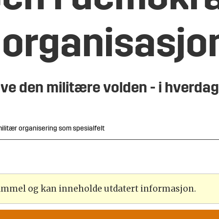
 organisasjo
 den militære volden - i hverdag 
litær organisering som spesialfelt
gammel og kan inneholde utdatert informasjon.