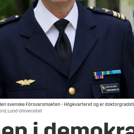
den svenske Försvarsmakten - Högkvarteret og er doktorgradstip
rd, Lund Universitet
en i demokra