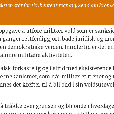
eksten står for skribentens regning. Send inn kronik
oppgave å utføre militær vold som er sanksj
ganger rettferdiggjort, både juridisk og mor
 demokratiske verden. Imidlertid er det en
samme militære aktiviteten.
alsk forkastelig og i strid med eksisterende 
 mekanismer, som når militæret trener og ut
nnes det krefter til å bli ond i sin voldsutøv
 å tråkke over grensen og bli onde i hverdage