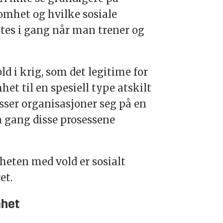
omhet og hvilke sosiale
es i gang når man trener og
ld i krig, som det legitime for
et til en spesiell type atskilt
sser organisasjoner seg på en
n gang disse prosessene
eten med vold er sosialt
et.
mhet