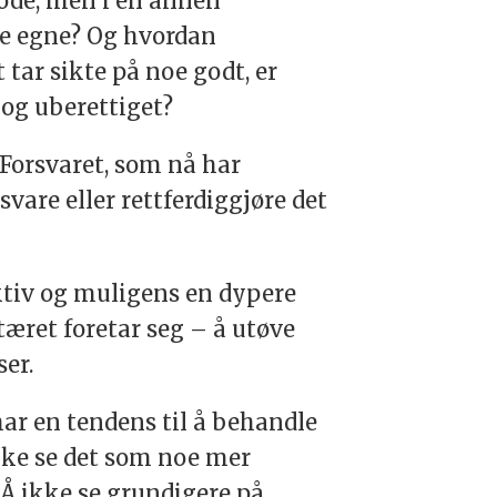
gode, men i en annen
ne egne? Og hvordan
tar sikte på noe godt, er
 og uberettiget?
 Forsvaret, som nå har
are eller rettferdiggjøre det
ktiv og muligens en dypere
tæret foretar seg – å utøve
er.
har en tendens til å behandle
ikke se det som noe mer
 Å ikke se grundigere på