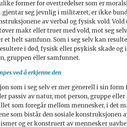
ike former for overtredelser som er moralsk
gjentar seg jevnlig i militæret, er ikke bund
onstruksjonene av verbal og fysisk vold. Vold
utøver makt eller truer med vold, mot seg selv
t helt samfunn. Som i seg selv kan resultere 
sultere i død, fysisk eller psykisk skade og i 
n, gruppen eller samfunnet.
mpes ved å erkjenne den
jon som i seg selv er mer generell i sin form f
ler passiv av natur, mot person, gruppe elle
pillet som foregår mellom mennesker, i det 
ingene som bistår den sosiale konstruksjonen av
nismer og er konstruert av mennesker uavhen