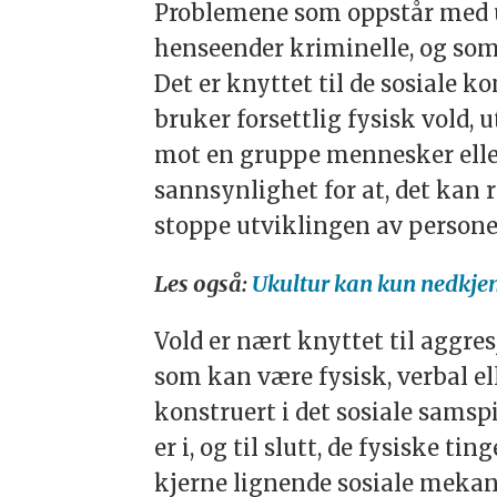
Problemene som oppstår med ul
henseender kriminelle, og som 
Det er knyttet til de sosiale k
bruker forsettlig fysisk vold, 
mot en gruppe mennesker eller e
sannsynlighet for at, det kan re
stoppe utviklingen av persone
Les også:
Ukultur kan kun nedkje
Vold er nært knyttet til aggres
som kan være fysisk, verbal el
konstruert i det sosiale sams
er i, og til slutt, de fysiske t
kjerne lignende sosiale meka