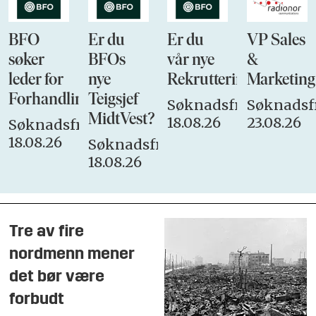
BFO
Er du
Er du
VP Sales
søker
BFOs
vår nye
&
leder for
nye
Rekrutteringsansvarli
Marketing
Forhandlingsutvalget
Teigsjef
Søknadsfrist:
Søknadsfr
MidtVest?
18.08.26
23.08.26
Søknadsfrist:
18.08.26
Søknadsfrist:
18.08.26
Tre av fire
nordmenn mener
det bør være
forbudt