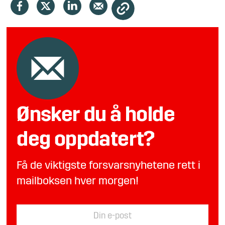
Ønsker du å holde
deg oppdatert?
Få de viktigste forsvarsnyhetene rett i
mailboksen hver morgen!