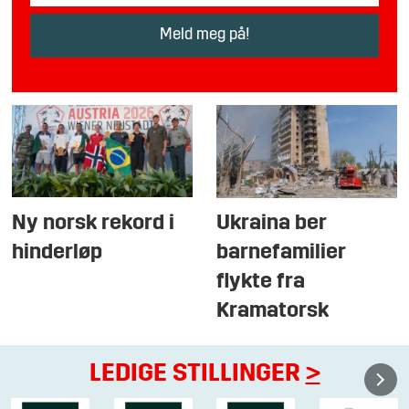
Ny norsk rekord i
Ukraina ber
hinderløp
barnefamilier
flykte fra
Kramatorsk
LEDIGE STILLINGER
>