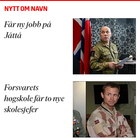
NYTT OM NAVN
Får ny jobb på
Jåttå
Forsvarets
høgskole får to nye
skolesjefer