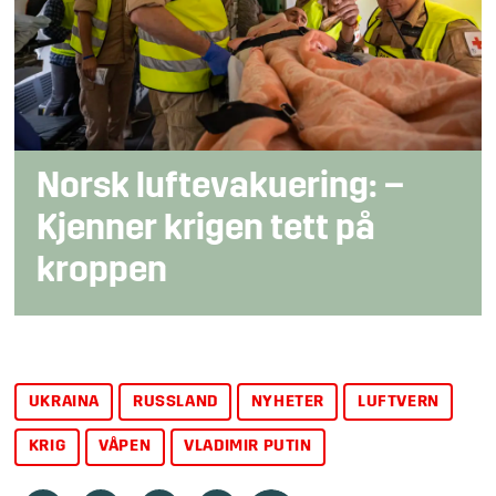
Norsk luftevakuering: –
Kjenner krigen tett på
kroppen
UKRAINA
RUSSLAND
NYHETER
LUFTVERN
KRIG
VÅPEN
VLADIMIR PUTIN