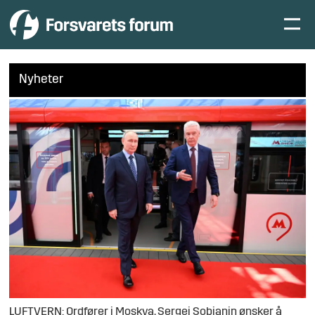
Nyheter
LUFTVERN: Ordfører i Moskva, Sergej Sobjanin ønsker å