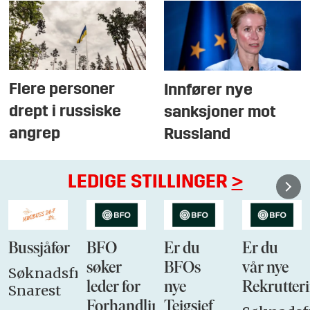
Flere personer
Innfører nye
drept i russiske
sanksjoner mot
angrep
Russland
LEDIGE STILLINGER
>
Bussjåfør
BFO
Er du
Er du
søker
BFOs
vår nye
Søknadsfrist:
leder for
nye
Rekrutteri
Snarest
Forhandlingsutvalget
Teigsjef