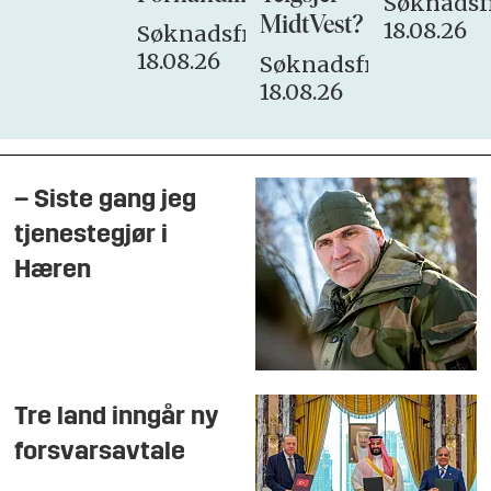
Søknadsfr
MidtVest?
18.08.26
Søknadsfrist:
18.08.26
Søknadsfrist:
18.08.26
– Siste gang jeg
tjenestegjør i
Hæren
Tre land inngår ny
forsvarsavtale