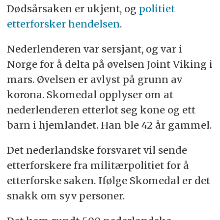
Dødsårsaken er ukjent, og
politiet
kontakt med
en av
journalistene
.
etterforsker hendelsen
.
Nederlenderen var sersjant, og var i
Norge for å delta på øvelsen Joint Viking i
mars. Øvelsen er avlyst på grunn av
korona. Skomedal opplyser om at
nederlenderen etterlot seg kone og ett
barn i hjemlandet. Han ble 42 år gammel.
Det nederlandske forsvaret vil sende
etterforskere fra militærpolitiet for å
etterforske saken. Ifølge Skomedal er det
snakk om syv personer.