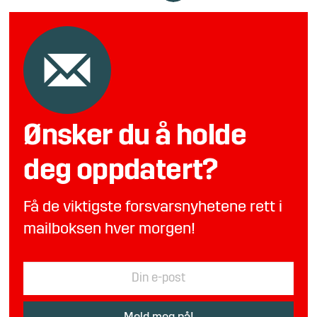
Ønsker du å holde
deg oppdatert?
Få de viktigste forsvarsnyhetene rett i
mailboksen hver morgen!