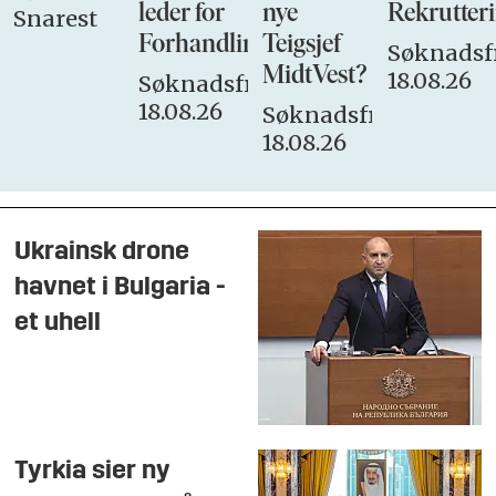
leder for
nye
Rekrutteri
Snarest
Forhandlingsutvalget
Teigsjef
Søknadsfr
MidtVest?
18.08.26
Søknadsfrist:
18.08.26
Søknadsfrist:
18.08.26
Ukrainsk drone
havnet i Bulgaria -
et uhell
Tyrkia sier ny