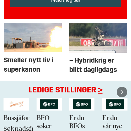
Smeller nytt liv i
– Hybridkrig er
superkanon
blitt dagligdags
LEDIGE STILLINGER
>
Bussjåfør
BFO
Er du
Er du
søker
BFOs
vår nye
Søknadsfrist: