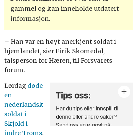
gammel og kan inneholde utdatert
informasjon.
– Han var en høyt anerkjent soldat i
hjemlandet, sier Eirik Skomedal,
talsperson for Hæren, til Forsvarets
forum.
Lørdag
døde
en
Tips oss:
nederlandsk
Har du tips eller innspill til
soldat i
denne eller andre saker?
Skjold i
Send oss en e-post på:
indre Troms
.
tips@fofo.no
eller ta direkte