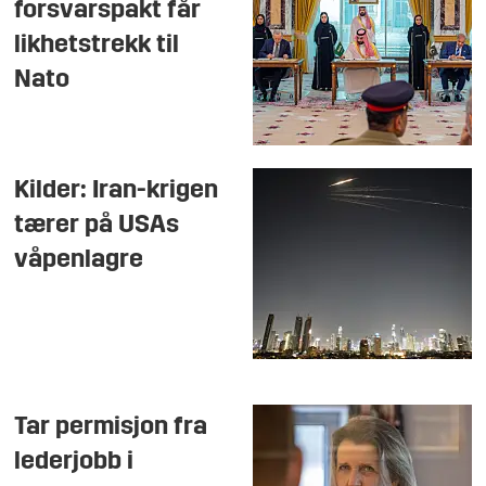
forsvarspakt får
likhetstrekk til
Nato
Kilder: Iran-krigen
tærer på USAs
våpenlagre
Tar permisjon fra
lederjobb i