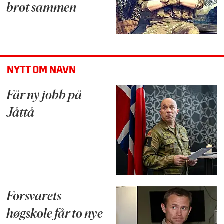
brøt sammen
NYTT OM NAVN
Får ny jobb på
Jåttå
Forsvarets
høgskole får to nye