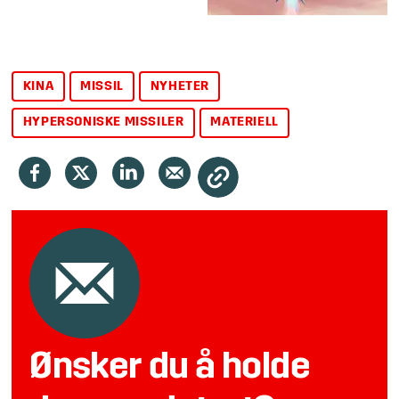
KINA
MISSIL
NYHETER
HYPERSONISKE MISSILER
MATERIELL
Ønsker du å holde