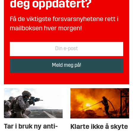
deg oppdatert?
Få de viktigste forsvarsnyhetene rett i
mailboksen hver morgen!
Tar i bruk ny anti-
Klarte ikke å skyte