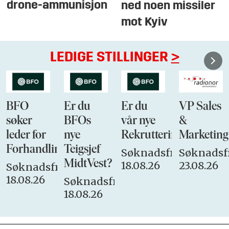
drone-ammunisjon
ned noen missiler
mot Kyiv
LEDIGE STILLINGER
>
BFO
Er du
Er du
VP Sales
søker
BFOs
vår nye
&
leder for
nye
Rekrutteringsansvarli
Marketing
Forhandlingsutvalget
Teigsjef
Søknadsfrist:
Søknadsfr
MidtVest?
18.08.26
23.08.26
Søknadsfrist:
18.08.26
Søknadsfrist:
18.08.26