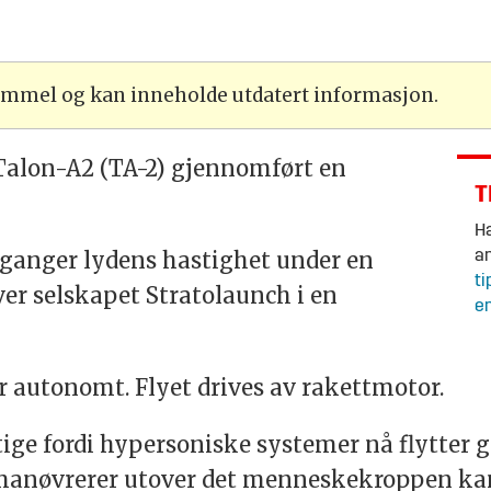
gammel og kan inneholde utdatert informasjon.
Talon-A2 (TA-2) gjennomført en
T
Ha
 ganger lydens hastighet under en
an
ti
ver selskapet Stratolaunch i en
en
r autonomt. Flyet drives av rakettmotor.
ige fordi hypersoniske systemer nå flytter g
anøvrerer utover det menneskekroppen kan t