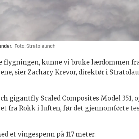
under.
Foto: Stratolaunch
 flygningen, kunne vi bruke lærdommen fra t
ene, sier Zachary Krevor, direktør i Stratola
nch gigantfly Scaled Composites Model 351, o
et fra Rokk i luften, før det gjennomførte te
med et vingespenn på 117 meter.