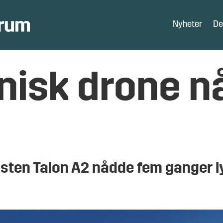
Nyheter
De
nisk drone n
sten Talon A2 nådde fem ganger l