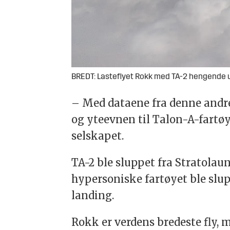
BREDT: Lasteflyet Rokk med TA-2 hengende 
– Med dataene fra denne andre
og yteevnen til Talon-A-fartøy
selskapet.
TA-2 ble sluppet fra Stratolau
hypersoniske fartøyet ble slup
landing.
Rokk er verdens bredeste fly, 