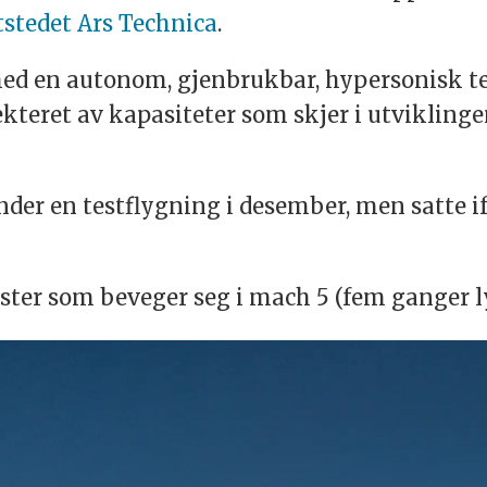
ttstedet Ars Technica
.
ed en autonom, gjenbrukbar, hypersonisk tes
ekteret av kapasiteter som skjer i utvikling
nder en testflygning i desember, men satte 
er som beveger seg i mach 5 (fem ganger ly