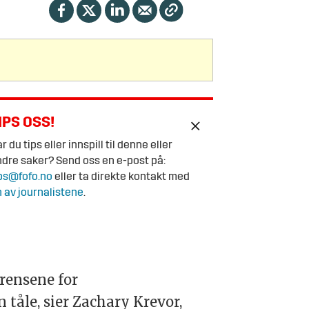
IPS OSS!
r du tips eller innspill til denne eller
dre saker? Send oss en e-post på:
ps@fofo.no
eller ta direkte kontakt med
 av journalistene
.
rensene for
åle, sier Zachary Krevor,