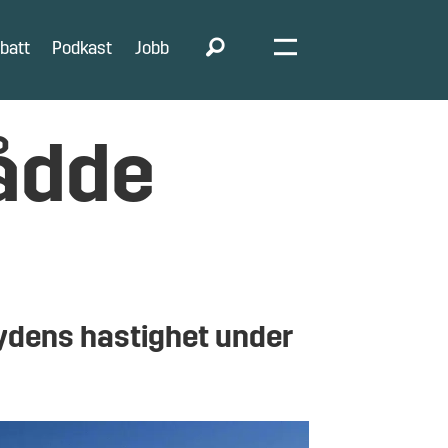
batt
Podkast
Jobb
ådde
ydens hastighet under