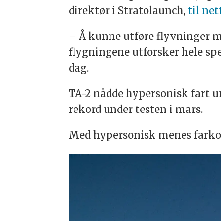
direktør i Stratolaunch,
til ne
– Å kunne utføre flyvninger m
flygningene utforsker hele sp
dag.
TA-2 nådde hypersonisk fart u
rekord under testen i mars.
Med hypersonisk menes farkost