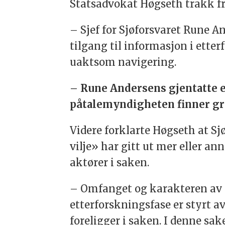
Statsadvokat Høgseth trakk fr
– Sjef for Sjøforsvaret Rune A
tilgang til informasjon i etter
uaktsom navigering.
– Rune Andersens gjentatte ek
påtalemyndigheten finner gru
Videre forklarte Høgseth at Sj
vilje» har gitt ut mer eller an
aktører i saken.
– Omfanget og karakteren av 
etterforskningsfase er styrt 
foreligger i saken. I denne s