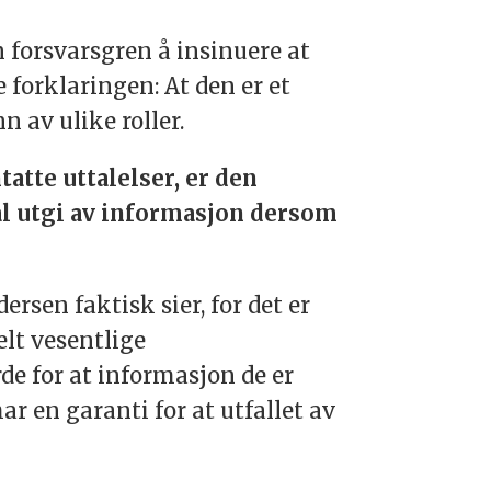
en forsvarsgren å insinuere at
 forklaringen: At den er et
n av ulike roller.
tte uttalelser, er den
al utgi av informasjon dersom
rsen faktisk sier, for det er
elt vesentlige
de for at informasjon de er
r en garanti for at utfallet av