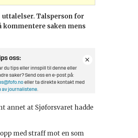
uttalelser. Talsperson for
er å kommentere saken mens
ips oss:
r du tips eller innspill til denne eller
dre saker? Send oss en e-post på:
ps@fofo.no
eller ta direkte kontakt med
 av journalistene
.
nt annet at Sjøforsvaret hadde
 opp med straff mot en som