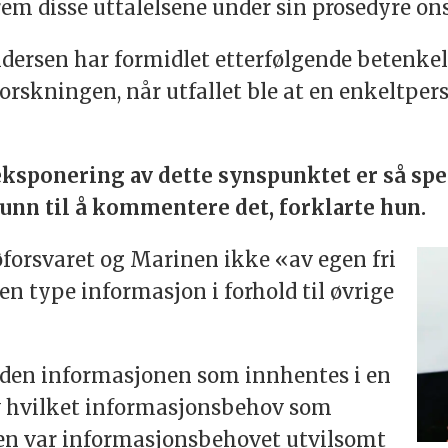
em disse uttalelsene under sin prosedyre on
ndersen har formidlet etterfølgende betenkeli
forskningen, når utfallet ble at en enkeltpers
sponering av dette synspunktet er så spesi
nn til å kommentere det, forklarte hun.
øforsvaret og Marinen ikke «av egen fri
nen type informasjon i forhold til øvrige
den informasjonen som innhentes i en
av hvilket informasjonsbehov som
aken var informasjonsbehovet utvilsomt