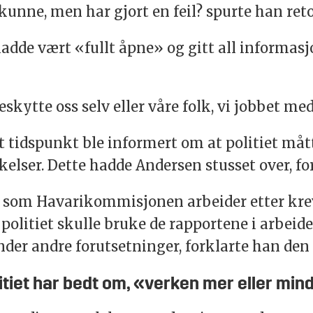
 kunne, men har gjort en feil? spurte han reto
 hadde vært «fullt åpne» og gitt all informa
beskytte oss selv eller våre folk, vi jobbet 
t tidspunkt ble informert om at politiet mått
ser. Dette hadde Andersen stusset over, for
t som Havarikommisjonen arbeider etter kre
 politiet skulle bruke de rapportene i arbeide
er andre forutsetninger, forklarte han den
litiet har bedt om, «verken mer eller min