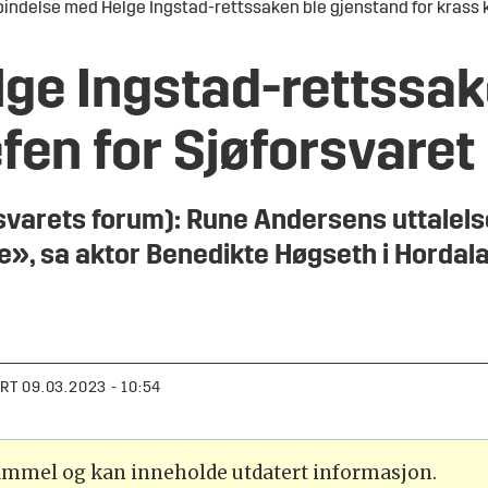
bindelse med Helge Ingstad-rettssaken ble gjenstand for krass 
elge Ingstad-rettssa
efen for Sjøforsvaret
ets forum): Rune Andersens uttalelser i
e», sa aktor Benedikte Høgseth i Hordala
ERT
09.03.2023 - 10:54
gammel og kan inneholde utdatert informasjon.