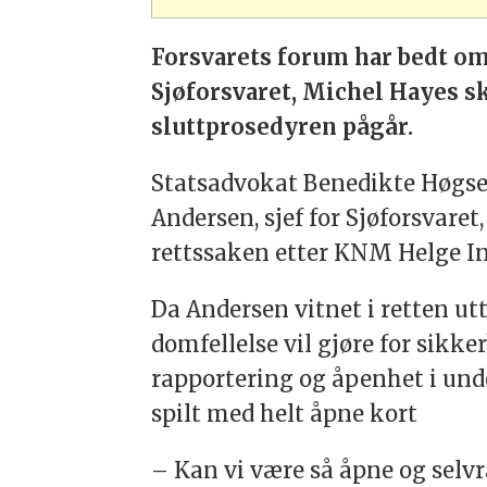
Forsvarets forum har bedt om
Sjøforsvaret, Michel Hayes s
sluttprosedyren pågår.
Statsadvokat Benedikte Høgset
Andersen, sjef for Sjøforsvaret
rettssaken etter KNM Helge I
Da Andersen vitnet i retten u
domfellelse vil gjøre for sikk
rapportering og åpenhet i unde
spilt med helt åpne kort
– Kan vi være så åpne og selv