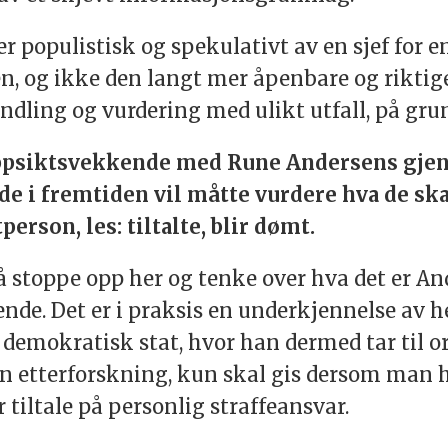
 er populistisk og spekulativt av en sjef for 
en, og ikke den langt mer åpenbare og riktige
ndling og vurdering med ulikt utfall, på grun
psiktsvekkende med Rune Andersens gjenta
de i fremtiden vil måtte vurdere hva de sk
erson, les: tiltalte, blir dømt.
å stoppe opp her og tenke over hva det er Ande
de. Det er i praksis en underkjennelse av h
demokratisk stat, hvor han dermed tar til or
en etterforskning, kun skal gis dersom man ha
r tiltale på personlig straffeansvar.