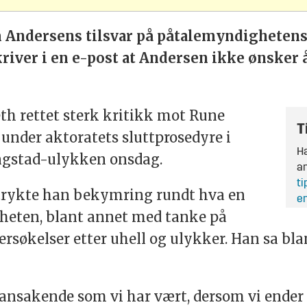
 Andersens tilsvar på påtalemyndighetens 
kriver i en e-post at Andersen ikke ønsk
h rettet sterk kritikk mot Rune
T
, under aktoratets sluttprosedyre i
Ha
ngstad-ulykken onsdag.
an
ti
ttrykte han bekymring rundt hva en
en
erheten, blant annet med tanke på
rsøkelser etter uhell og ulykker. Han sa bla
ransakende som vi har vært, dersom vi ender