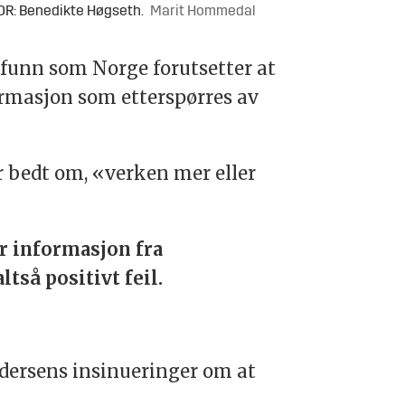
R: Benedikte Høgseth.
Marit Hommedal
funn som Norge forutsetter at
formasjon som etterspørres av
r bedt om, «verken mer eller
er informasjon fra
tså positivt feil.
dersens insinueringer om at