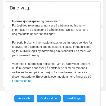
Dine valg:
Informasjonskapsler og personvern
For å gi deg relevante annonser på vårt nettsted bruker vi
informasjon fra ditt besøk på vårt nettsted. Du kan reservere
deg mot dette under "Innstillinger".
For øvrig bruker vi informasjonskapsler og lignende verktøy for
analyse, for å sammenligne nettlesere, tilpasse innhold til deg
og for å utvikle og tilby nødvendig funksjonalitet. Les mer i vår
personvernerklæring.
Vi er med i Fagpressen-nettverket. Om du samtykker under, vil
du få relevante annonser på nettstedene til medlemmene i
nettverket basert på informasjon fra dine besøk på tvers av
disse nettstedene. En oversikt over medlemmene finner du på
Fagpressen.no.
Powered by Labrador CMS
Avvis alle
Godta valgte
Innstillinger