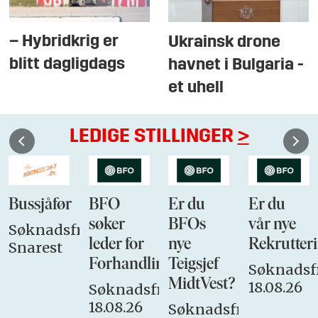
– Hybridkrig er
Ukrainsk drone
blitt dagligdags
havnet i Bulgaria -
et uhell
LEDIGE STILLINGER
>
Bussjåfør
BFO
Er du
Er du
søker
BFOs
vår nye
Søknadsfrist:
leder for
nye
Rekrutteri
Snarest
Forhandlingsutvalget
Teigsjef
Søknadsfr
MidtVest?
18.08.26
Søknadsfrist:
18.08.26
Søknadsfrist: