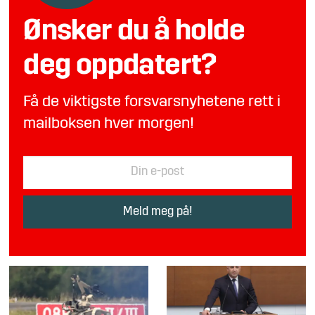
Ønsker du å holde
deg oppdatert?
Få de viktigste forsvarsnyhetene rett i
mailboksen hver morgen!