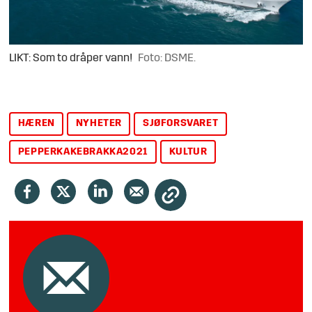
LIKT: Som to dråper vann!
Foto: DSME.
HÆREN
NYHETER
SJØFORSVARET
PEPPERKAKEBRAKKA2021
KULTUR