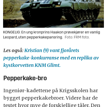
KONGELIG: En ung kronprins Haakon prøvekjører en vanlig
Leopard, uten pepperkakepansring.
Foto: FRM foto.
Les også:
Kristian (9) vant fjorårets
pepperkake-konkurranse med en replika av
kystkorvetten KNM Glimt.
Pepperkake-bro
Ingeniør-kadettene på Krigsskolen har
bygget pepperkakebroer. Videre har de
testet hvor mye de forskjellige tåler. Den