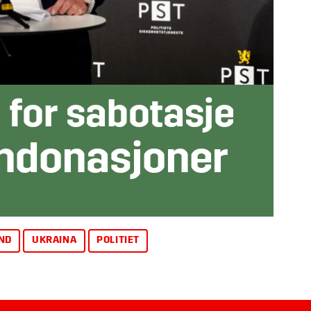
e for sabotasje
ndonasjoner
ND
UKRAINA
POLITIET