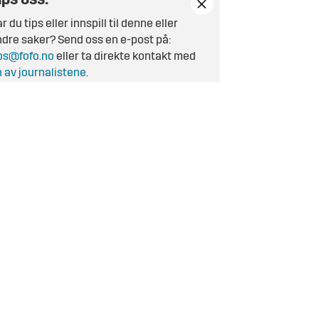
ips oss:
r du tips eller innspill til denne eller
dre saker? Send oss en e-post på:
ps@fofo.no
eller ta direkte kontakt med
 av journalistene
.