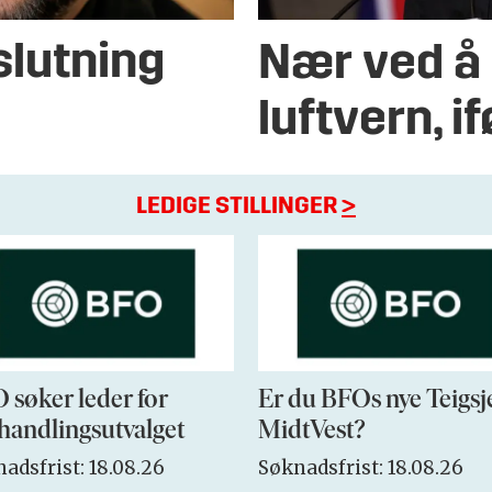
slutning
Nær ved å 
luftvern, i
LEDIGE STILLINGER
>
 søker leder for
Er du BFOs nye Teigsj
handlingsutvalget
MidtVest?
adsfrist: 18.08.26
Søknadsfrist: 18.08.26