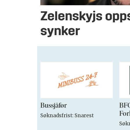
Zelenskyjs opp
synker
Bussjåfør
BFO
For
Søknadsfrist: Snarest
Søkn