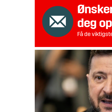
Ønsker
deg op
Få de viktigs