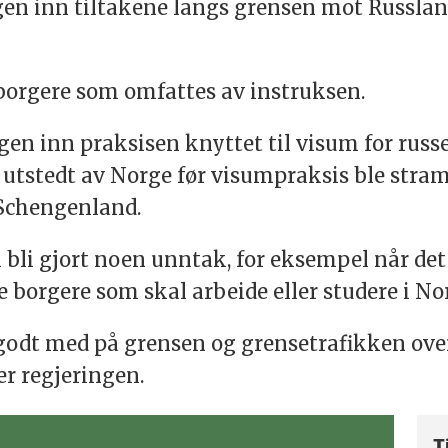
en inn tiltakene langs grensen mot Russland
 borgere som omfattes av instruksen.
en inn praksisen knyttet til visum for rus
 utstedt av Norge før visumpraksis ble str
 Schengenland.
l bli gjort noen unntak, for eksempel når det
ke borgere som skal arbeide eller studere i N
odt med på grensen og grensetrafikken over 
er regjeringen.