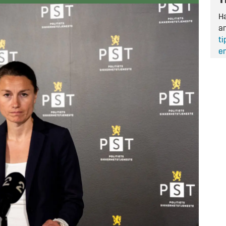
T
Ha
an
ti
en