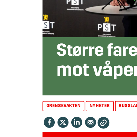
Større far
mot våpe
GRENSEVAKTEN
NYHETER
RUSSLA