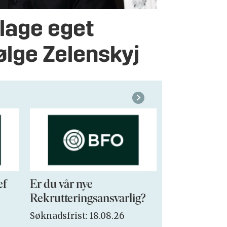
lage eget
følge Zelenskyj
ef
Er du vår nye
VP Sales & 
Rekrutteringsansvarlig?
Søknadsfrist:
Søknadsfrist: 18.08.26