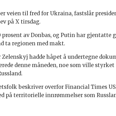
r veien til fred for Ukraina, fastslår presid
ev på X tirsdag.
0 prosent av Donbas, og Putin har gjentatte
and ta regionen med makt.
 Zelenskyj hadde håpet å undertegne doku
erede denne måneden, noe som ville styrket
Russland.
tsfolk beskriver overfor Financial Times U
med på territorielle innrømmelser som Russla