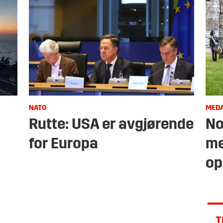
NATO
MEDA
Rutte: USA er avgjørende
No
for Europa
me
op
T