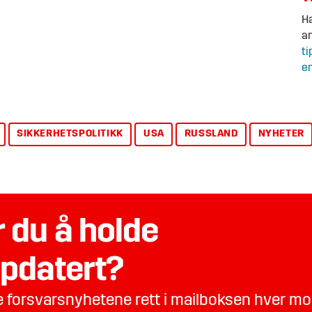
Ha
an
ti
en
SIKKERHETSPOLITIKK
USA
RUSSLAND
NYHETER
 du å holde
pdatert?
te forsvarsnyhetene rett i mailboksen hver m