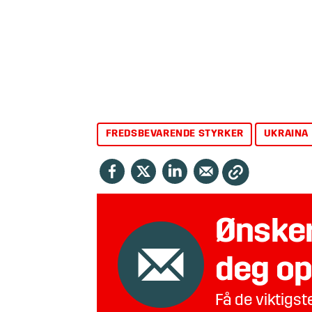
FREDSBEVARENDE STYRKER
UKRAINA
Ønsker
deg op
Få de viktigs