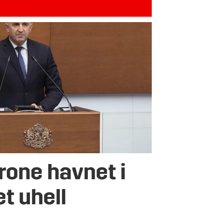
rone havnet i
et uhell