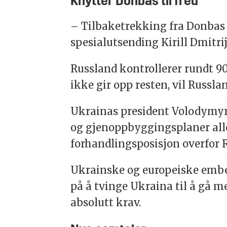
Knytter Donbas til fred
– Tilbaketrekking fra Donbas e
spesialutsending Kirill Dmitrij
Russland kontrollerer rundt 9
ikke gir opp resten, vil Russl
Ukrainas president Volodymyr
og gjenoppbyggingsplaner all
forhandlingsposisjon overfor 
Ukrainske og europeiske embe
på å tvinge Ukraina til å gå 
absolutt krav.