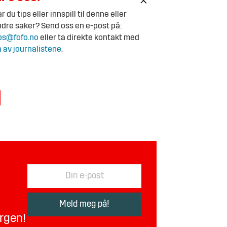
r du tips eller innspill til denne eller
dre saker? Send oss en e-post på:
ps@fofo.no
eller ta direkte kontakt med
 av journalistene
.
orgen!