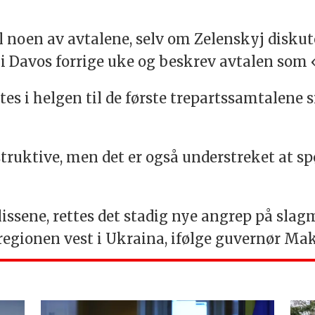
il noen av avtalene, selv om Zelenskyj disku
 Davos forrige uke og beskrev avtalen som «
s i helgen til de første trepartssamtalene si
struktive, men det er også understreket at 
issene, rettes det stadig nye angrep på sla
-regionen vest i Ukraina, ifølge guvernør M