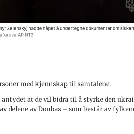
myr Zelenskyj hadde håpet å undertegne dokumenter om sikker
afarova, AP, NTB
ersoner med kjennskap til samtalene.
 antydet at de vil bidra til å styrke den ukr
t av delene av Donbas – som består av fylke