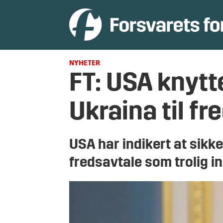
NYHETER
FT: USA knytt
Ukraina til fr
USA har indikert at sikk
fredsavtale som trolig i