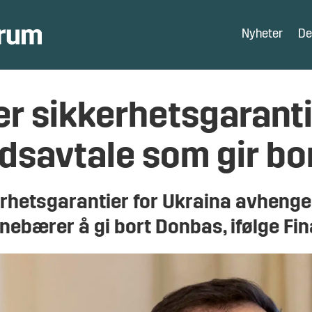
Nyheter
De
er sikkerhetsgaranti
edsavtale som gir bo
erhetsgarantier for Ukraina avhenger
nnebærer å gi bort Donbas, ifølge Fin