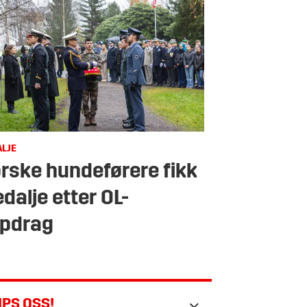
LJE
rske hundeførere fikk
dalje etter OL-
pdrag
IPS OSS!