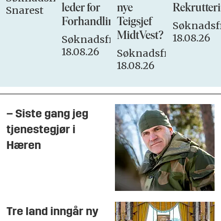
leder for
nye
Rekrutteri
Snarest
Forhandlingsutvalget
Teigsjef
Søknadsfr
MidtVest?
18.08.26
Søknadsfrist:
18.08.26
Søknadsfrist:
18.08.26
– Siste gang jeg
tjenestegjør i
Hæren
Tre land inngår ny