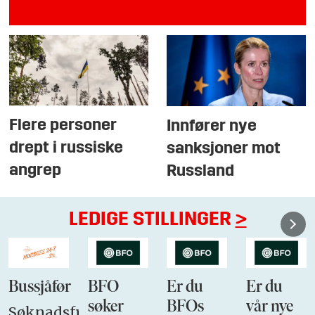
Flere personer
Innfører nye
drept i russiske
sanksjoner mot
angrep
Russland
LEDIGE STILLINGER
>
Bussjåfør
BFO
Er du
Er du
søker
BFOs
vår nye
Søknadsfrist: