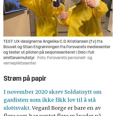
TEST: UX-designerne Angelika C. D. Kristiansen (f.v) fra
Bouvet og Stian Engrønningen fra Forsvarets mediesenter
og tester ut piloten på sesjonssenteret i Oslo i full
smittevernutstyr.
Foto: Forsvarets personell- og
vernepliktssenter
Strøm på papir
I november 2020 skrev Soldatnytt om
gardisten som ikke fikk lov til å stå
slottsvakt.
Vegard Borge er bare en av
flere som har ventet flere måneder på