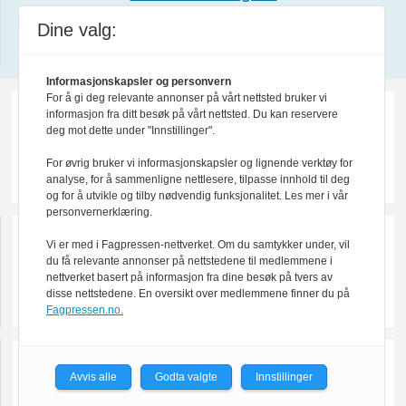
Dine valg:
Design by Nordström Design
Informasjonskapsler og personvern
For å gi deg relevante annonser på vårt nettsted bruker vi
informasjon fra ditt besøk på vårt nettsted. Du kan reservere
deg mot dette under "Innstillinger".
For øvrig bruker vi informasjonskapsler og lignende verktøy for
analyse, for å sammenligne nettlesere, tilpasse innhold til deg
og for å utvikle og tilby nødvendig funksjonalitet. Les mer i vår
personvernerklæring.
Vi er med i Fagpressen-nettverket. Om du samtykker under, vil
du få relevante annonser på nettstedene til medlemmene i
nettverket basert på informasjon fra dine besøk på tvers av
disse nettstedene. En oversikt over medlemmene finner du på
Fagpressen.no.
Avvis alle
Godta valgte
Innstillinger