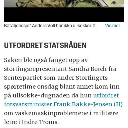
Bataljonssjef Anders Voll har ikke ullsokker. De har han gitt til soldatene sine. Foto: Jonny Karlsen/Forsvarets forum
UTFORDRET STATSRÅDEN
Saken ble også fanget opp av
stortingsrepresentant Sandra Borch fra
Senterpartiet som under Stortingets
spørretime onsdag blant annet kom inn
på ullsokke-dugnaden da hun
utfordret
forsvarsminister Frank Bakke-Jensen (H)
om vaskemaskinproblemene i militære
leire i Indre Troms.