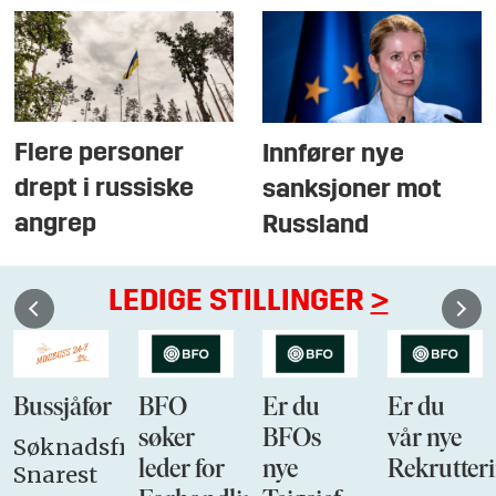
Flere personer
Innfører nye
drept i russiske
sanksjoner mot
angrep
Russland
LEDIGE STILLINGER
>
Bussjåfør
BFO
Er du
Er du
søker
BFOs
vår nye
Søknadsfrist:
leder for
nye
Rekrutteri
Snarest