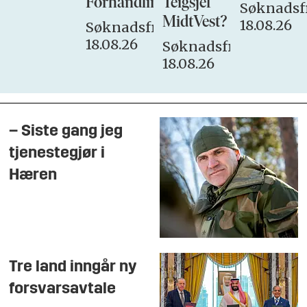
Forhandlingsutvalget
Teigsjef
Søknadsfr
MidtVest?
18.08.26
Søknadsfrist:
18.08.26
Søknadsfrist:
18.08.26
– Siste gang jeg
tjenestegjør i
Hæren
Tre land inngår ny
forsvarsavtale