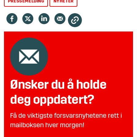
PRESSEMELDING
NYHETER
Ønsker du å holde
deg oppdatert?
Få de viktigste forsvarsnyhetene rett i
mailboksen hver morgen!