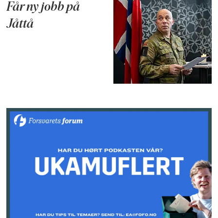
Får ny jobb på
Jåttå