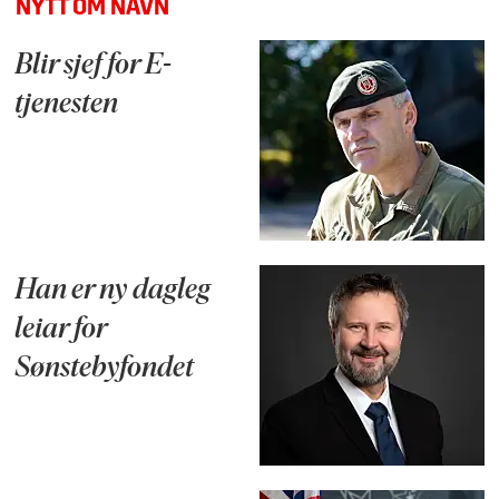
NYTT OM NAVN
Blir sjef for E-
tjenesten
Han er ny dagleg
leiar for
Sønstebyfondet