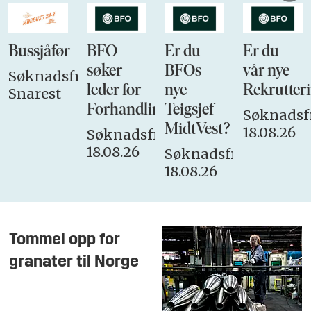
Bussjåfør
BFO
Er du
Er du
søker
BFOs
vår nye
Søknadsfrist:
leder for
nye
Rekrutteri
Snarest
Forhandlingsutvalget
Teigsjef
Søknadsfr
MidtVest?
18.08.26
Søknadsfrist:
18.08.26
Søknadsfrist:
18.08.26
Tommel opp for
granater til Norge