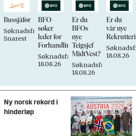
Bussjåfør
BFO
Er du
Er du
søker
BFOs
vår nye
Søknadsfrist:
leder for
nye
Rekrutteri
Snarest
Forhandlingsutvalget
Teigsjef
Søknadsfr
MidtVest?
18.08.26
Søknadsfrist:
18.08.26
Søknadsfrist:
18.08.26
Ny norsk rekord i
hinderløp