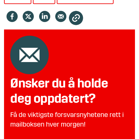
Ønsker du å holde
deg oppdatert?
Få de viktigste forsvarsnyhetene rett i
mailboksen hver morgen!