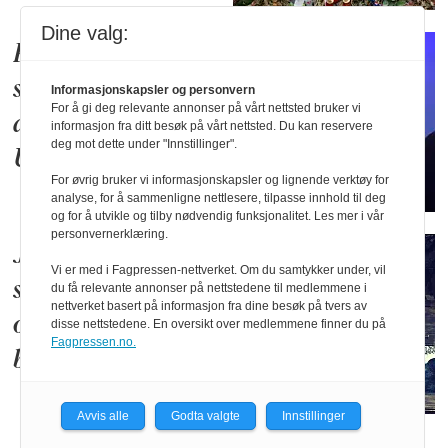
Dine valg:
Putin foretrekker
sitt dårligste
Informasjonskapsler og personvern
For å gi deg relevante annonser på vårt nettsted bruker vi
alternativ i
informasjon fra ditt besøk på vårt nettsted. Du kan reservere
deg mot dette under "Innstillinger".
Ukraina
For øvrig bruker vi informasjonskapsler og lignende verktøy for
analyse, for å sammenligne nettlesere, tilpasse innhold til deg
og for å utvikle og tilby nødvendig funksjonalitet. Les mer i vår
personvernerklæring.
Jeg har opplevd at
Vi er med i Fagpressen-nettverket. Om du samtykker under, vil
strømmen forsvant
du få relevante annonser på nettstedene til medlemmene i
nettverket basert på informasjon fra dine besøk på tvers av
og det sentraliserte
disse nettstedene. En oversikt over medlemmene finner du på
Fagpressen.no.
brøt sammen
Avvis alle
Godta valgte
Innstillinger