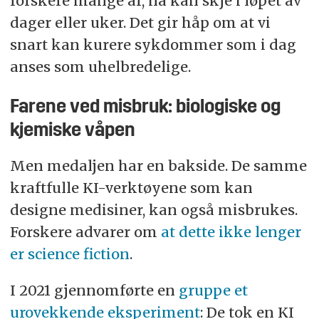
forskere mange år, nå kan skje i løpet av
dager eller uker. Det gir håp om at vi
snart kan kurere sykdommer som i dag
anses som uhelbredelige.
Farene ved misbruk: biologiske og
kjemiske våpen
Men medaljen har en bakside. De samme
kraftfulle KI-verktøyene som kan
designe medisiner, kan også misbrukes.
Forskere advarer om
at dette ikke lenger
er science fiction
.
I 2021 gjennomførte en
gruppe et
urovekkende eksperiment
: De tok en KI