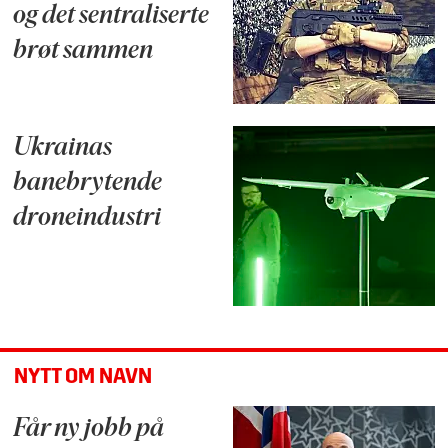
og det sentraliserte
brøt sammen
Ukrainas
banebrytende
droneindustri
NYTT OM NAVN
Får ny jobb på