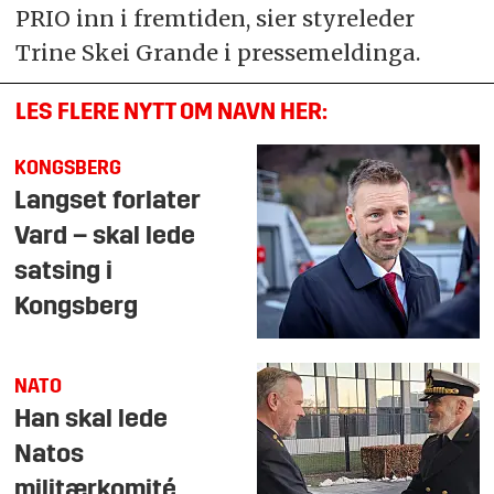
PRIO inn i fremtiden, sier styreleder
Trine Skei Grande i pressemeldinga.
LES FLERE NYTT OM NAVN HER:
KONGSBERG
Langset forlater
Vard – skal lede
satsing i
Kongsberg
NATO
Han skal lede
Natos
militærkomité