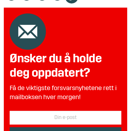
Ønsker du å holde
deg oppdatert?
Få de viktigste forsvarsnyhetene rett i
mailboksen hver morgen!