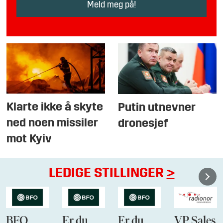
Klarte ikke å skyte
Putin utnevner
ned noen missiler
dronesjef
mot Kyiv
LEDIGE STILLINGER
>
BFO
Er du
Er du
VP Sales