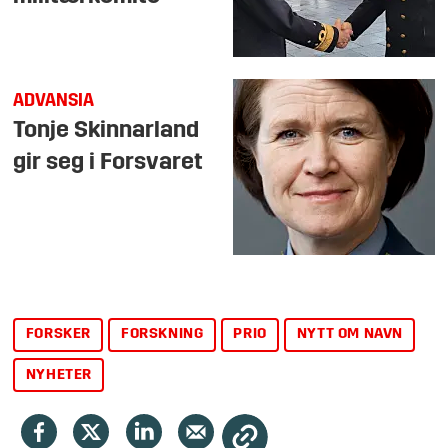
ADVANSIA
Tonje Skin­nar­land
gir seg i For­sva­ret
FORSKER
FORSKNING
PRIO
NYTT OM NAVN
NYHETER