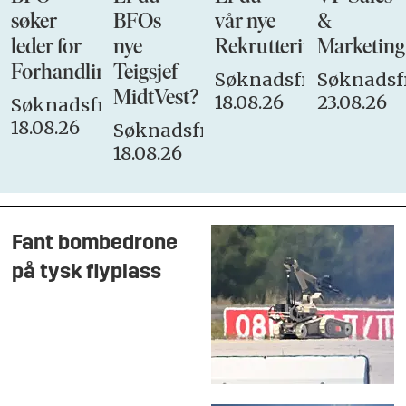
søker
BFOs
vår nye
&
leder for
nye
Rekrutteringsansvarli
Marketing
Forhandlingsutvalget
Teigsjef
Søknadsfrist:
Søknadsfr
MidtVest?
18.08.26
23.08.26
Søknadsfrist:
18.08.26
Søknadsfrist:
18.08.26
Fant bombedrone
på tysk flyplass