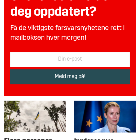
deg oppdatert?
Få de viktigste forsvarsnyhetene rett i
mailboksen hver morgen!