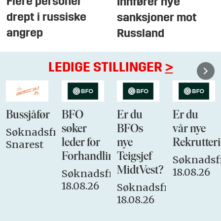
Flere personer
Innfører nye
drept i russiske
sanksjoner mot
angrep
Russland
LEDIGE STILLINGER
>
Bussjåfør
BFO
Er du
Er du
søker
BFOs
vår nye
Søknadsfrist:
leder for
nye
Rekrutteri
Snarest
Forhandlingsutvalget
Teigsjef
Søknadsfr
MidtVest?
18.08.26
Søknadsfrist:
18.08.26
Søknadsfrist:
18.08.26