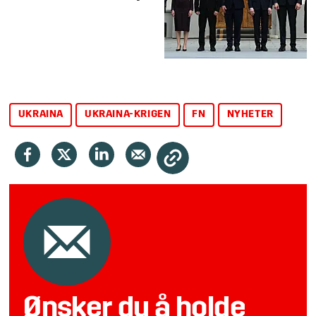
UKRAINA
UKRAINA-KRIGEN
FN
NYHETER
Ønsker du å holde