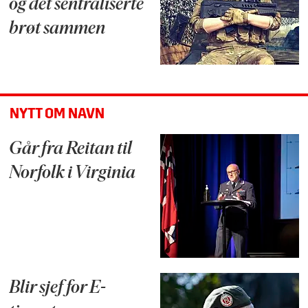
og det sentraliserte
brøt sammen
NYTT OM NAVN
Går fra Reitan til
Norfolk i Virginia
Blir sjef for E-