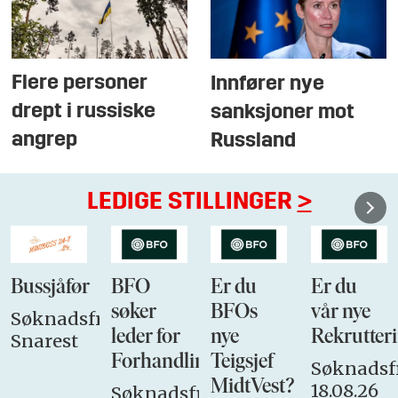
Flere personer
Innfører nye
drept i russiske
sanksjoner mot
angrep
Russland
LEDIGE STILLINGER
>
Bussjåfør
BFO
Er du
Er du
søker
BFOs
vår nye
Søknadsfrist:
leder for
nye
Rekrutteri
Snarest
Forhandlingsutvalget
Teigsjef
Søknadsfr
MidtVest?
18.08.26
Søknadsfrist: