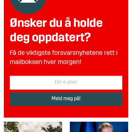
Ønsker du å holde
deg oppdatert?
Få de viktigste forsvarsnyhetene rett i
mailboksen hver morgen!