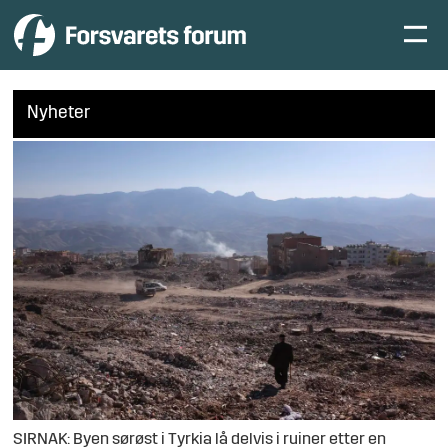
Nyheter
SIRNAK: Byen sørøst i Tyrkia lå delvis i ruiner etter en