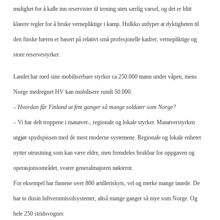
mulighet for å kalle inn reservister til trening uten særlig varsel, og det er blitt
klarere regler for å bruke vernepliktige i kamp. Hulkko utdyper at dyktigheten til
den finske hæren er basert på relativt små profesjonelle kadrer, vernepliktige og
store reservestyrker.
Landet har med sine mobiliserbare styrker ca 250.000 mann under våpen, mens
Norge medregnet HV kan mobilisere rundt 50.000.
– Hvordan får Finland ut fem ganger så mange soldater som Norge?
– Vi har delt troppene i manøver-, regionale og lokale styrker. Manøverstyrken
utgjør spydspis
sen med de mest moderne systemene. Regionale og lokale enheter
nytter utrustning som kan være eldre, men fremdeles brukbar for oppgaven og
operasjonsområdet, svarer generalmajoren nøkternt.
For eksempel har finnene over 800 artilleri
skyts, vel og merke mange tauede. De
har to dusin luftvernmissilsystemer, altså mange ganger så mye som Norge. Og
hele 250 stridsvogner.