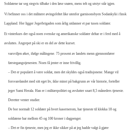
Soldatene tar seg stegvis tilbake i den løse snøen, mens telt og utstyr står igjen.
Vi befinner oss i det militære øvingsfeltet like utenfor garnisonsbyen Sodankylä i finsk
Lappland. Her ligger Jegerbrigaden som årlig utdanner et par tusen soldater.
Et vinterkurs der også noen svenske og amerikanske soldater deltar er i ferd med å
avsluttes. Angrepet på ski er en del av dette kurset.
vars
viljen
øker, ifølge målingene. 75 prosent av landets menn gjennomfører
førstegangstjenesten. Noen få jenter er inne frivillig.
– Det er populært å være soldat, men det skyldes også tradisjonene. Mange vil
forsvare
landet med sitt eget liv, ikke minst på bakgrunn av vår historie, forteller
jeger Sami Herala. Han er i militærpolitiet og avslutter snart 8,5 måneders tjeneste.
Deretter venter studier.
De bor normalt 12 soldater på hvert kasernerom, har tjeneste til klokka 18 og
soldatene har mellom 45 og 100 kroner i dagpenger.
– Det er fin tjeneste, men jeg er ikke sikker på
at jeg hadde valgt å gjøre