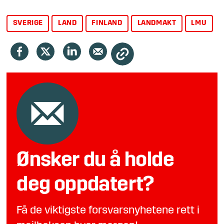
SVERIGE
LAND
FINLAND
LANDMAKT
LMU
Ønsker du å holde
deg oppdatert?
Få de viktigste forsvarsnyhetene rett i