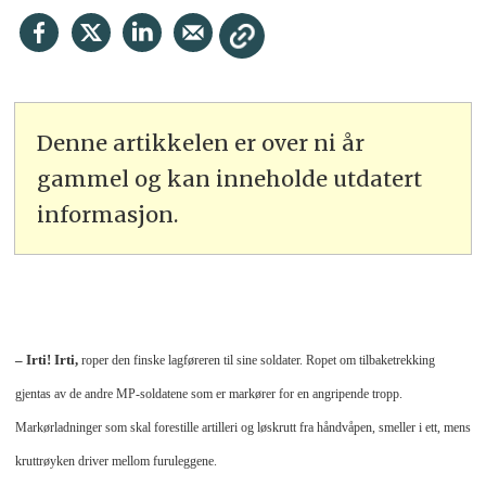
Denne artikkelen er over ni år
gammel og kan inneholde utdatert
informasjon.
– Irti! Irti,
roper den finske lagføreren til sine soldater. Ropet om tilbaketrekking
gjentas av de andre MP-soldatene som er markører for en angripende tropp.
Markørladninger som skal forestille artilleri og løskrutt fra håndvåpen, smeller i ett, mens
kruttrøyken driver mellom furuleggene.