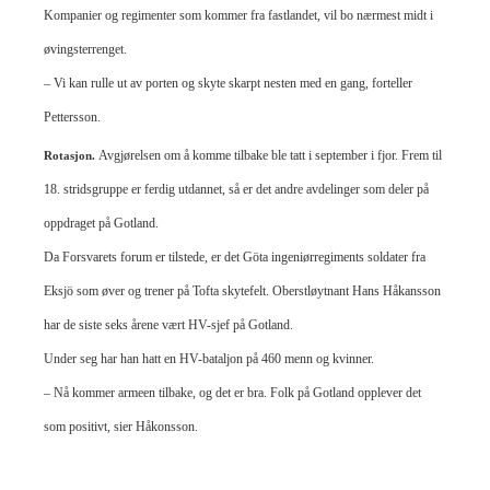
Kompanier og regimenter som kommer fra fastlandet, vil bo nærmest midt i
øvingsterrenget.
– Vi kan rulle ut av porten og skyte skarpt nesten med en gang, forteller
Pettersson.
Avgjørelsen om å komme tilbake ble tatt i september i fjor. Frem til
Rotasjon.
18. stridsgruppe er ferdig utdannet, så er det andre avdelinger som deler på
oppdraget på Gotland.
Da Forsvarets forum er tilstede, er det Göta ingeniørregiments soldater fra
Eksjö som øver og trener på Tofta skytefelt. Oberstløytnant Hans Håkansson
har de siste seks årene vært HV-sjef på Gotland.
Under seg har han hatt en HV-bataljon på 460 menn og kvinner.
– Nå kommer armeen tilbake, og det er bra. Folk på Gotland opplever det
som positivt, sier Håkonsson. ​