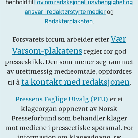
henhold til
Lov om redaksjonell uavhengighet og
ansvar i redaktørstyrte medier
og
Redaktørplakaten
.
Vær
Forsvarets forum arbeider etter
Varsom-plakatens
regler for god
presseskikk. Den som mener seg rammet
av urettmessig medieomtale, oppfordres
ta kontakt med redaksjonen
til å
.
Pressens Faglige Utvalg (PFU)
er et
klageorgan oppnevnt av Norsk
Presseforbund som behandler klager
mot mediene i presseetiske spørsmål. For
informasjon om klageadgang, se: