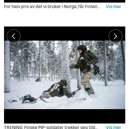
For halv pris av det vi bruker i Norge, får Finland fem ganger så mange soldater.
TRENING: Finske MP-soldater trekker seg tilbake etter å ha blitt\nangrepet i de dype nordfinske skoger.