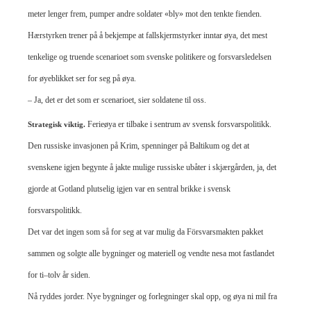
meter lenger frem, pumper andre soldater «bly» mot den tenkte fienden.
Hærstyrken trener på å bekjempe at fallskjermstyrker inntar øya, det mest
tenkelige og truende scenarioet som svenske politikere og forsvarsledelsen
for øyeblikket ser for seg på øya.
– Ja, det er det som er scenarioet, sier soldatene til oss.
Ferieøya er tilbake i sentrum av svensk forsvarspolitikk.
​​Strategisk viktig.
Den russiske invasjonen på Krim, spenninger på Baltikum og det at
svenskene igjen begynte å jakte mulige russiske ubåter i skjærgården, ja, det
gjorde at Gotland plutselig igjen var en sentral brikke i svensk
forsvarspolitikk.
Det var det ingen som så for seg at var mulig da Försvarsmakten pakket
sammen og solgte alle bygninger og materiell og vendte nesa mot fastlandet
for ti–tolv år siden.
Nå ryddes jorder. Nye bygninger og forlegninger skal opp, og øya ni mil fra