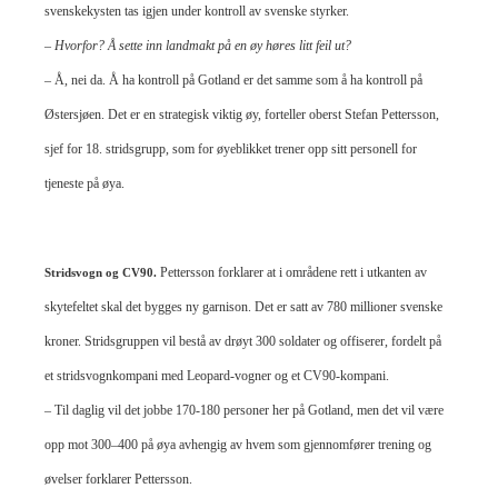
svenskekysten tas igjen under kontroll av svenske styrker.
– Hvorfor? Å sette inn landmakt på en øy høres litt feil ut?
– Å, nei da. Å ha kontroll på Gotland er det samme som å ha kontroll på
Østersjøen. Det er
en strategisk viktig øy, forteller oberst Stefan Pettersson,
sjef for 18. stridsgrupp, som for øyeblikket trener opp sitt personell for
tjeneste på øya.
Pettersson forklarer at i områdene rett i utkanten av
Stridsvogn og CV90.
skytefeltet skal det bygges ny garnison. Det er satt av 780 millioner svenske
kroner. Stridsgruppen vil bestå av drøyt 300 soldater og offiserer, fordelt på
et stridsvognkompani med Leopard-vogner og et CV90-kompani.
– Til daglig vil det jobbe 170-180 personer her på Gotland, men det vil være
opp mot 300–400 på øya avhengig av hvem som gjennomfører trening og
øvelser forklarer Pettersson.