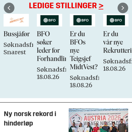
LEDIGE STILLINGER
>
Bussjåfør
BFO
Er du
Er du
søker
BFOs
vår nye
Søknadsfrist:
leder for
nye
Rekrutteri
Snarest
Forhandlingsutvalget
Teigsjef
Søknadsfr
MidtVest?
18.08.26
Søknadsfrist:
18.08.26
Søknadsfrist:
18.08.26
Ny norsk rekord i
hinderløp