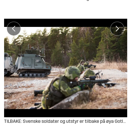
TILBAKE: Svenske soldater og utstyr er tilbake på øya Gotland.