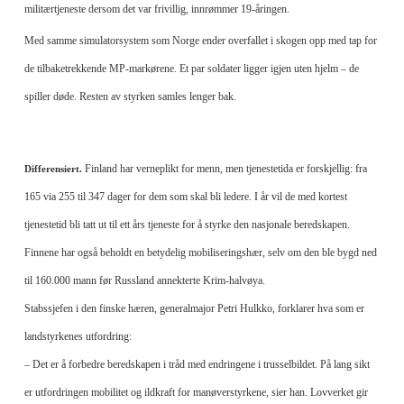
militærtjeneste dersom det var frivillig, innrømmer 19-åringen.
Med samme simulatorsystem som Norge ender overfallet i skogen opp med tap for
de tilbaketrekkende MP-markørene. Et par soldater ligger igjen uten hjelm – de
spiller døde. Resten av styrken samles lenger bak.
Finland har verneplikt for menn, men tjenestetida er forskjellig: fra
Differensiert.
165 via 255 til 347 dager for dem som skal bli ledere. I år vil de med kortest
tjenestetid bli tatt ut til ett års tjeneste for å styrke den nasjonale beredskapen.
Finnene har også beholdt en betydelig mobiliseringshær, selv om den ble bygd ned
til 160.000 mann før Russland annekterte Krim-halvøya.
Stabssjefen i den finske hæren, generalmajor Petri Hulkko, forklarer hva som er
landstyrkenes utfordring:
– Det er å forbedre beredskapen i tråd med endringene i trusselbildet. På lang sikt
er utfordringen mobilitet og ildkraft for manøverstyrkene, sier han. Lovverket gir