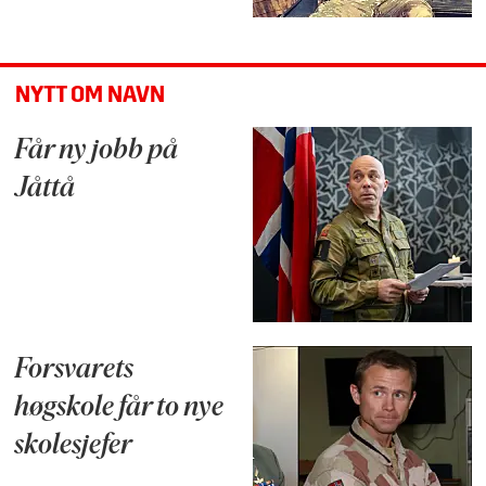
NYTT OM NAVN
Får ny jobb på
Jåttå
Forsvarets
høgskole får to nye
skolesjefer