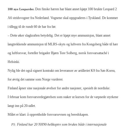
Den finske hæren har blant annet kjøpt 100 brukte Leopard 2
100 nye Leoparder.
A6 stridsvogner fra Nederland. Vognene skal oppgraderes i Tyskland. De kommer
i tillegg til de rundt 60 de har fra før.
– Dette øker slagkraften betydelig. Det er kjøpt mye ammunisjon, blant annet
langtrekkende ammunisjon til MLRS-skyts og luftvern fra Kongsberg både til hær
og luftforsvar, forteller
brigader Bjørn Tore Solberg, norsk forsvarsattaché i
Helsinki.
Nylig ble det også signert kontrakt om leveranser av artilleriet K9 fra Sør-Korea,
for øvrig det samme som Norge vurderer.
Finland åpner sine nasjonale øvelser for andre nasjoner, spesielt de nordiske.
I februar kom forsvarsredegjørelsen som staker ut kursen for de væpnede styrkene
langt inn på 20-tallet.
Målet er klart: å opprettholde forsvarsevnen og beredskapen.
Finland har 20 NH90-helikoptre som brukes både i internasjonale
​PS: