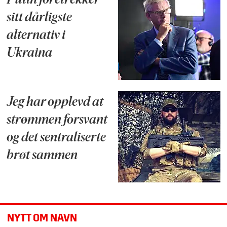
Putin foretrekker
sitt dårligste
alternativ i
Ukraina
Jeg har opplevd at
strømmen forsvant
og det sentraliserte
brøt sammen
NYTT OM NAVN