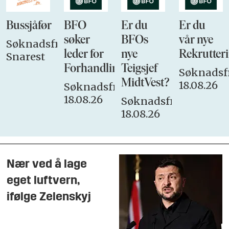
Bussjåfør
BFO
Er du
Er du
søker
BFOs
vår nye
Søknadsfrist:
leder for
nye
Rekrutteri
Snarest
Forhandlingsutvalget
Teigsjef
Søknadsfr
MidtVest?
18.08.26
Søknadsfrist:
18.08.26
Søknadsfrist:
18.08.26
Nær ved å lage
eget luftvern,
ifølge Zelenskyj