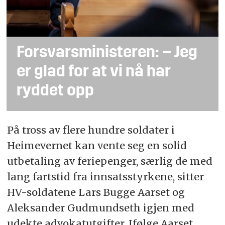
Forsvarsministeren: – Jeg
er glad for at vi nå har
ryddet opp
På tross av flere hundre soldater i
Heimevernet kan vente seg en solid
utbetaling av feriepenger, særlig de med
lang fartstid fra innsatsstyrkene, sitter
HV-soldatene Lars Bugge Aarset og
Aleksander Gudmundseth igjen med
udekte advokatutgifter. Ifølge Aarset