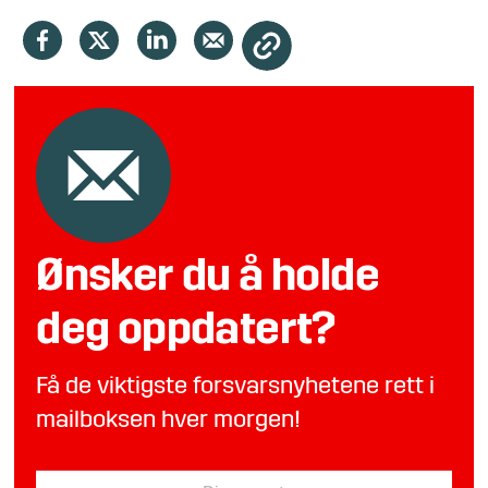
Ønsker du å holde
deg oppdatert?
Få de viktigste forsvarsnyhetene rett i
mailboksen hver morgen!