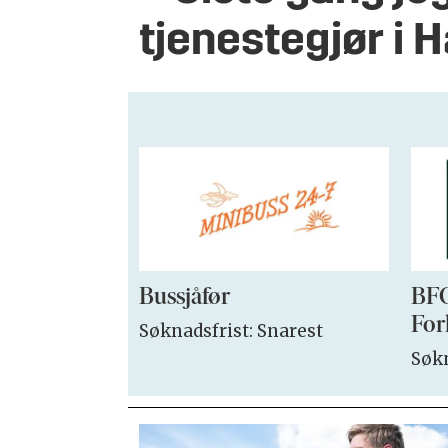
tjenestegjør i 
Bussjåfør
BFO
For
Søknadsfrist: Snarest
Søkn