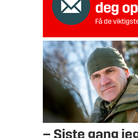
deg op
Få de viktigs
– Siste gang je