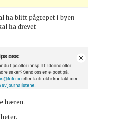
l ha blitt pågrepet i byen
kal ha drevet
ips oss:
r du tips eller innspill til denne eller
dre saker? Send oss en e-post på:
ps@fofo.no
eller ta direkte kontakt med
 av journalistene
.
ke hæren.
heter.