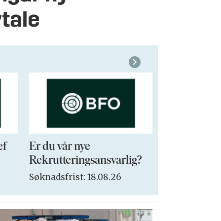
tale
ef
Er du vår nye
VP Sales & 
Rekrutteringsansvarlig?
Søknadsfrist:
Søknadsfrist: 18.08.26