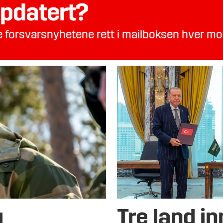
pdatert?
te forsvarsnyhetene rett i mailboksen hver m
g
Tre land i