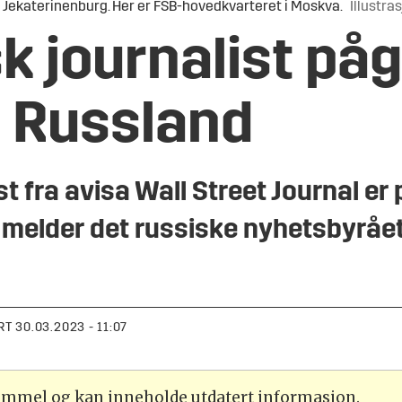
i Jekaterinenburg. Her er FSB-hovedkvarteret i Moskva.
Illustra
 journalist påg
i Russland
t fra avisa Wall Street Journal er
 melder det russiske nyhetsbyrået
RT
30.03.2023 - 11:07
gammel og kan inneholde utdatert informasjon.