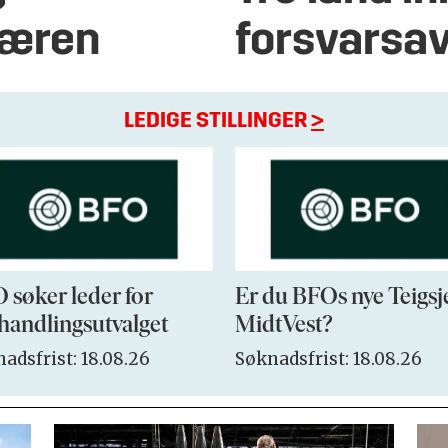
Hæren
forsvarsav
LEDIGE STILLINGER
>
 søker leder for
Er du BFOs nye Teigsj
handlingsutvalget
MidtVest?
adsfrist: 18.08.26
Søknadsfrist: 18.08.26