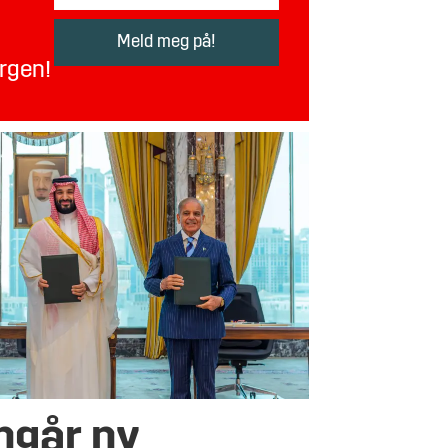
orgen!
nngår ny