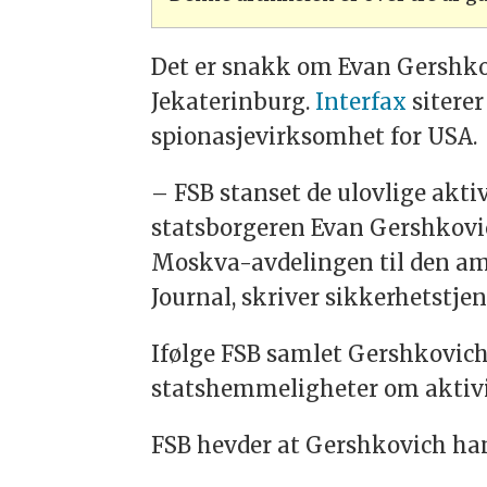
Det er snakk om Evan Gershkov
Jekaterinburg.
Interfax
sitere
spionasjevirksomhet for USA.
– FSB stanset de ulovlige akti
statsborgeren Evan Gershkovich
Moskva-avdelingen til den am
Journal, skriver sikkerhetstje
Ifølge FSB samlet Gershkovich
statshemmeligheter om aktivit
FSB hevder at Gershkovich han