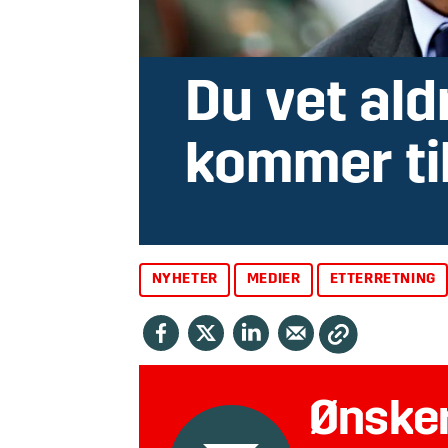
Du vet al
kommer ti
NYHETER
MEDIER
ETTERRETNING
Ønsker