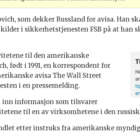
ich, som dekker Russland for avisa. Han ska
r kilder i sikkerhetstjenesten FSB på at han s
vitetene til den amerikanske
T
, født i 1991, en korrespondent for
Ha
erikanske avisa The Wall Street
an
nesten i en pressemelding.
ti
en
 inn informasjon som tilsvarer
etene til en av virksomhetene i den russis
dlet etter instruks fra amerikanske myndig