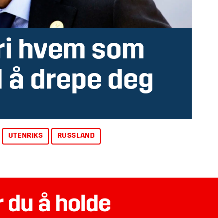
dri hvem som
l å drepe deg
UTENRIKS
RUSSLAND
 du å holde