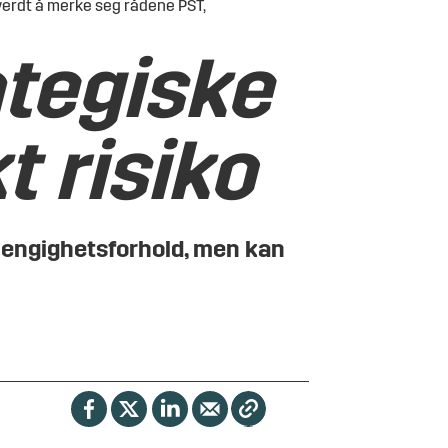
 verdt å merke seg rådene PST,
ategiske
t risiko
avhengighetsforhold, men kan