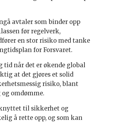
nngå avtaler som binder opp
assen før regelverk,
dfører en stor risiko med tanke
angtidsplan for Forsvaret.
g tid når det er økende global
tig at det gjøres et solid
erhetsmessig risiko, blant
ing og omdømme.
knyttet til sikkerhet og
lig å rette opp, og som kan