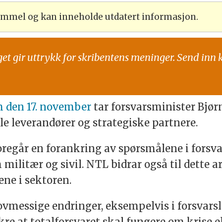
gammel og kan inneholde utdatert informasjon.
get gir uttrykk for skribentens meninger. Send inn 
um den 17. november
tar forsvarsminister Bjør
ile leverandører og strategiske partnere.
foregår en forankring av spørsmålene i forsva
militær og sivil. NTL bidrar også til dette
ne i sektoren.
 lovmessige endringer, eksempelvis i forsvars
ikre at totalforsvaret skal fungere om krise el