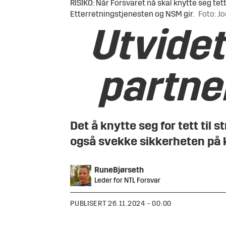
RISIKO: Når Forsvaret nå skal knytte seg te
Etterretningstjenesten og NSM gir.
Foto: J
Utvidet
partner
Det å knytte seg for tett til
også svekke sikkerheten på ko
Rune
Bjørseth
Leder for NTL Forsvar
PUBLISERT
26.11.2024 - 00:00