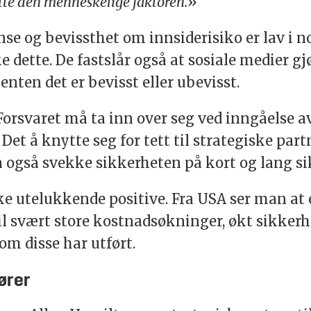
ytte den menneskelige faktoren.
»
e og bevissthet om innsiderisiko er lav i n
dette. De fastslår også at sosiale medier gjør
enten det er bevisst eller ubevisst.
Forsvaret må ta inn over seg ved inngåelse a
. Det å knytte seg for tett til strategiske par
også svekke sikkerheten på kort og lang si
kke utelukkende positive. Fra USA ser man at 
 til svært store kostnadsøkninger, økt sikk
om disse har utført.
ører