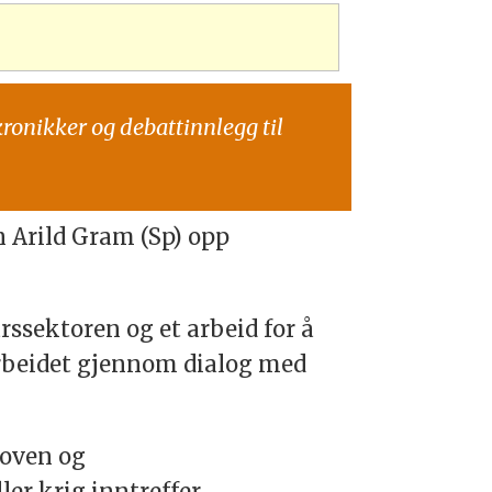
kronikker og debattinnlegg til
n Arild Gram (Sp) opp
rssektoren og et arbeid for å
 arbeidet gjennom dialog med
loven og
ler krig inntreffer.