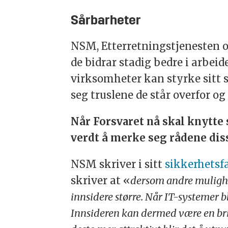
Sårbarheter
NSM, Etterretningstjenesten og
de bidrar stadig bedre i arbei
virksomheter kan styrke sitt s
seg truslene de står overfor og
Når Forsvaret nå skal knytte 
verdt å merke seg rådene diss
NSM skriver i sitt
sikkerhetsf
skriver at «
dersom andre mulighete
innsidere større. Når IT-systemer bl
Innsideren kan dermed være en brik