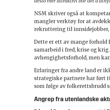
desto mer attraktivt blir det å utn
NSM skriver også at kompetans
mangler verktøy for at avdekke 
rekruttering til innsidejobber, 
Dette er ett av mange forhold 
samarbeid i fred, krise og krig
avhengighetsforhold, men kan 
Erfaringer fra andre land er i
strategiske partnere har ført
som følge av folkerettsbrudd s
Angrep fra utenlandske akt