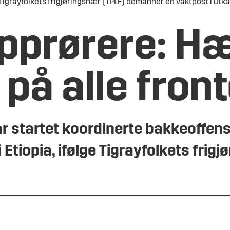
igrayfolkets frigjøringshær (TPLF) bemanner en vaktpost i utk
opprørere: H
 på alle fron
r startet koordinerte bakkeoffensi
i Etiopia, ifølge Tigrayfolkets frig