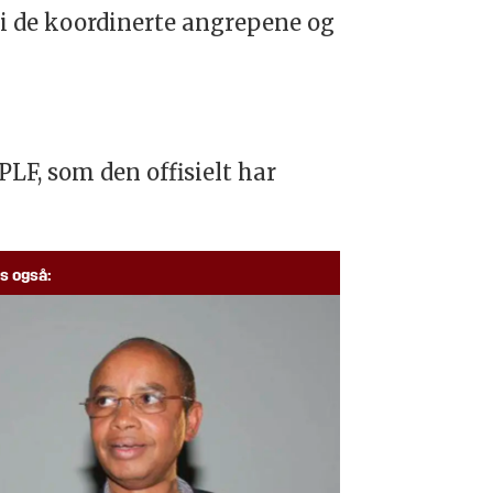
 i de koordinerte angrepene og
LF, som den offisielt har
s også: