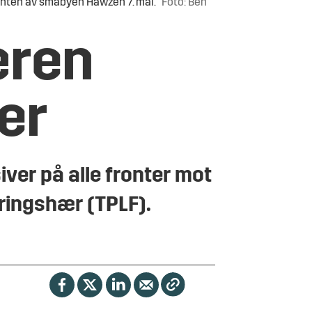
anten av småbyen Hawzen 7. mai.
Foto: Ben
æren
ter
ver på alle fronter mot
jøringshær (TPLF).