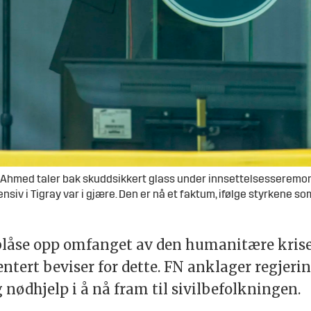
 Ahmed taler bak skuddsikkert glass under innsettelsesseremoni
siv i Tigray var i gjære. Den er nå et faktum, ifølge styrkene som
 blåse opp omfanget av den humanitære krisen
ntert beviser for dette. FN anklager regjerin
 nødhjelp i å nå fram til sivilbefolkningen.