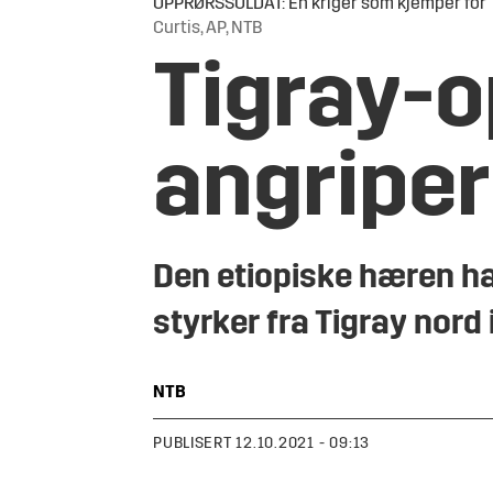
OPPRØRSSOLDAT: En kriger som kjemper for T
Curtis, AP, NTB
Tigray-
angriper
Den etiopiske hæren ha
styrker fra Tigray nord 
NTB
PUBLISERT
12.10.2021 - 09:13