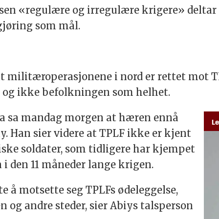
usen «regulære og irregulære krigere» deltar
gjøring som mål.
t militæroperasjonene i nord er rettet mot TP
 og ikke befolkningen som helhet.
a sa mandag morgen at hæren ennå
Le
ay
. Han sier videre at TPLF ikke er kjent
iske soldater, som tidligere har kjempet
 den 11 måneder lange krigen.
tte å motsette seg TPLFs ødeleggelse,
 og andre steder, sier Abiys talsperson