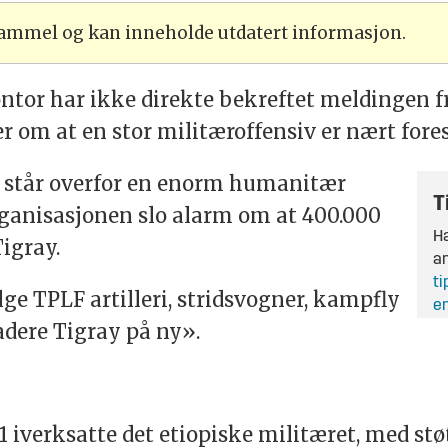
 gammel og kan inneholde utdatert informasjon.
ntor har ikke direkte bekreftet meldingen
 om at en stor militæroffensiv er nært fore
a står overfor en enorm humanitær
T
organisasjonen slo alarm om at 400.000
Ha
Tigray
.
an
ti
ge TPLF artilleri, stridsvogner, kampfly
en
vadere
Tigray
på ny».
 iverksatte det etiopiske militæret, med stø