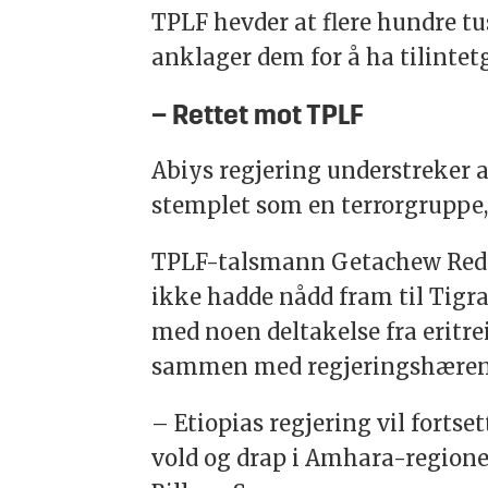
TPLF hevder at flere hundre t
anklager dem for å ha tilintet
– Rettet mot TPLF
Abiys regjering understreker a
stemplet som en terrorgruppe,
TPLF-talsmann Getachew Red
ikke hadde nådd fram til
Tigr
med noen deltakelse fra eritre
sammen med regjeringshæren i
– Etiopias regjering vil fortse
vold og drap i Amhara-regionen