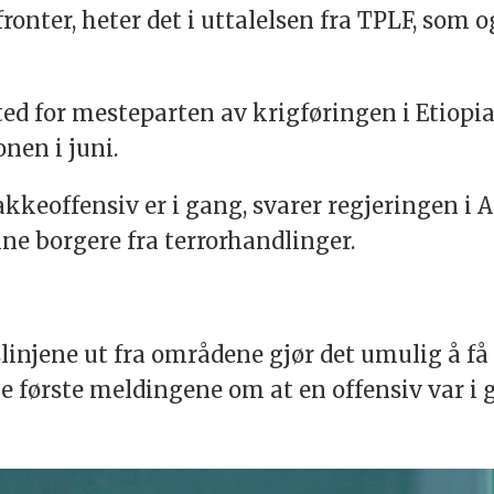
fronter, heter det i uttalelsen fra TPLF, som 
d for mesteparten av krigføringen i Etiopia 
onen i juni.
kkeoffensiv er i gang, svarer regjeringen i
sine borgere fra terrorhandlinger.
njene ut fra områdene gjør det umulig å få 
De første meldingene om at en offensiv var i 