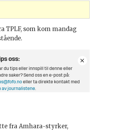
 fra TPLF, som kom mandag
stående.
ips oss:
r du tips eller innspill til denne eller
dre saker? Send oss en e-post på:
ps@fofo.no
eller ta direkte kontakt med
 av journalistene
.
tte fra Amhara-styrker,