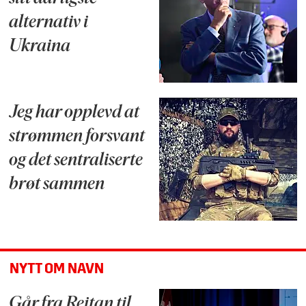
alternativ i
Ukraina
Jeg har opplevd at
strømmen forsvant
og det sentraliserte
brøt sammen
NYTT OM NAVN
Går fra Reitan til