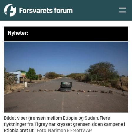
Nyheter:
Bildet viser grensen mellom Etiopia og Sudan. Flere
flyktninger fra Tigray har krysset grensen siden kampene i
Etiopia brøt ut.
Foto: Nariman El-Mofty, AP