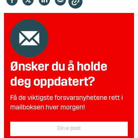
Ønsker du å holde
deg oppdatert?
Få de viktigste forsvarsnyhetene rett i
mailboksen hver morgen!