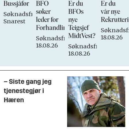
Bussjåfør
BFO
Er du
Er du
søker
BFOs
vår nye
Søknadsfrist:
leder for
nye
Rekrutteri
Snarest
Forhandlingsutvalget
Teigsjef
Søknadsfr
MidtVest?
18.08.26
Søknadsfrist:
18.08.26
Søknadsfrist:
18.08.26
– Siste gang jeg
tjenestegjør i
Hæren